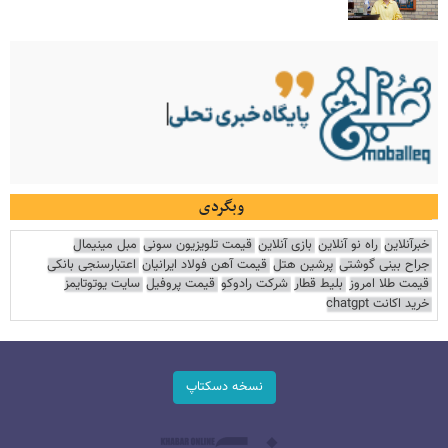
وبگردی
خبرآنلاین
راه نو آنلاین
بازی آنلاین
قیمت تلویزیون سونی
مبل مینیمال
جراح بینی گوشتی
پرشین هتل
قیمت آهن فولاد ایرانیان
اعتبارسنجی بانکی
قیمت طلا امروز
بلیط قطار
شرکت رادوکو
قیمت پروفیل
سایت یوتوتایمز
خرید اکانت chatgpt
نسخه دسکتاپ