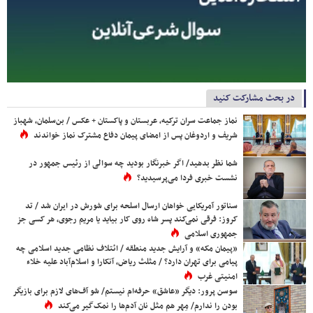
در بحث مشارکت کنید
نماز جماعت سران ترکیه، عربستان و پاکستان + عکس / بن‌سلمان، شهباز
شریف و اردوغان پس از امضای پیمان دفاع مشترک نماز خواندند
شما نظر بدهید/ اگر خبرنگار بودید چه سوالی از رئیس جمهور در
نشست خبری فردا می‌پرسیدید؟
سناتور آمریکایی خواهان ارسال اسلحه برای شورش در ایران شد / تد
کروز: فرقی نمی‌کند پسر شاه روی کار بیاید یا مریم رجوی، هر کسی جز
جمهوری اسلامی
«پیمان مکه» و آرایش جدید منطقه / ائتلاف نظامی جدید اسلامی چه
پیامی برای تهران دارد؟ / مثلث ریاض، آنکارا و اسلام‌آباد علیه خلاء
امنیتی غرب
سوسن پرور: دیگر «عاشق» حرفه‌ام نیستم/ شو آف‌های لازم برای بازیگر
بودن را ندارم/ مِهر هم مثل نان آدم‌ها را نمک‌گیر می‌کند