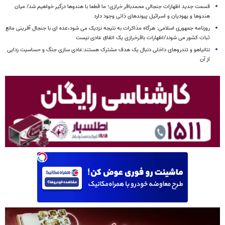
قسمت جدید اظهارات جنجالی محمدباقر خرازی؛ ما قطعا با هندوها درگیر خواهیم شد/ میان
هندوها و یهودیان و اسرائیل پیوندهای ذاتی وجود دارد
روزنامه جمهوری اسلامی: هرگاه مذاکرات به نتیجه نزدیک می شود،عده ای با جنجال آفرینی مانع
ثبات کشور می شوند/اظهارات باقرخرازی یک اتفاق عادی نیست
نتانیاهو و تندروهای داخلی دنبال یک هدف مشترک هستند:عادی سازی جنگ و حساسیت زدایی
از آن