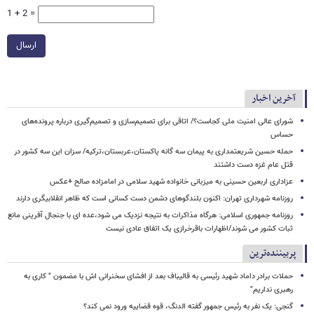
1 + 2 =
ارسال
آخرین اخبار
شورای عالی امنیت ملی کجاست؟/ اتاقی برای تصمیم‌سازی و تصمیم‌گیری درباره پرونده‌های
حساس
حمله حسین شریعتمداری به پیمان سه گانه پاکستان،عربستان،ترکیه/ سزان این سه کشور در
قتل عام غزه دست داشتند
عزاداری اربعین حسینی به میزبانی خانواده شهید سلامی در امامزاده صالح +عکس
روزنامه شهرداری تهران: اکنون بلندگوهای دشمن دست کسانی است که ظاهر انقلابیگری دارند
روزنامه جمهوری اسلامی: هرگاه مذاکرات به نتیجه نزدیک می شود،عده ای با جنجال آفرینی مانع
ثبات کشور می شوند/اظهارات باقرخرازی یک اتفاق عادی نیست
پربیننده‌ترین
حملات برادر داماد شهید رئیسی به قالیباف بعد از افشای سخنرانی اش با مضمون " کاری به
رهبری نداریم"
گنجی: یک نفر به رئیس جمهور گفته الدنگ، قوه قضاییه ورود نمی کند؟