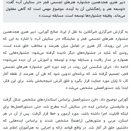
دبیر هنری هجدهمین جشنواره هنرهای تجسمی فجر «در ستایش آب» گفت:
«توسعه هنر و راهگشایی آن به آینده، موضوع مهمی است که گاهی مغفول
می‌ماند. وظیفه جشنواره‌ها توسعه است، مسابقه نیست.»
به گزارش خبرگزاری خبرآنلاین به نقل از ایرنا، صالح گورابی، دبیر هنری هجدهمین
جشنواره هنرهای تجسمی فجر و نمایشگاه «در ستایش آب» با اشاره به این که
«در این رویداد، آثار هنری در تعامل میان هنرمند و مخاطب خلق شده است،
روندی که شاید در جشنواره‌های دیگر نادیده گرفته می‌شود؛ جشنواره‌هایی که
همواره بر مدار رقابت و مسابقه‌ بوده و توسعه و آموزش در آن دیده نمی‌شود»
ادامه داد: «برای شکستن این روند، در چند دوره اخیر جشنواره هنرهای تجسمی
فجر، تصمیم گرفته شد که برنامه‌ای تدوین شود که طی آن هنرمند از نقطه آغاز
کار، تا پایان مورد حمایت قرار بگیرد و خلق اثرش نتیجه‌بخش باشد. برای این فکر،
ابتدا باید دستورالعملی مشخص می‌شد.»
گورابی توضیح داد: «این دستورالعمل براساس استانداردهای مشخصی شکل گرفت
و مانیفستی براساس ایده «در ستایش آب» مطرح شد، حتی دستورالعمل‌ها برای
اینکه قابلیت‌ اجرا داشته باشد، مورد آزمون و خطا قرار گرفت. پس از آن در هر
استان، مربی و منتورهایی (راهنما) مشخص شدند و براساس ایده‌هایی که
داشتیم، خلق اثر آغاز شد. در واقع قواعد ارائه و اجرایی به هنرآموزان اعلام شد