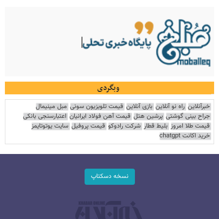
وبگردی
خبرآنلاین
راه نو آنلاین
بازی آنلاین
قیمت تلویزیون سونی
مبل مینیمال
جراح بینی گوشتی
پرشین هتل
قیمت آهن فولاد ایرانیان
اعتبارسنجی بانکی
قیمت طلا امروز
بلیط قطار
شرکت رادوکو
قیمت پروفیل
سایت یوتوتایمز
خرید اکانت chatgpt
نسخه دسکتاپ