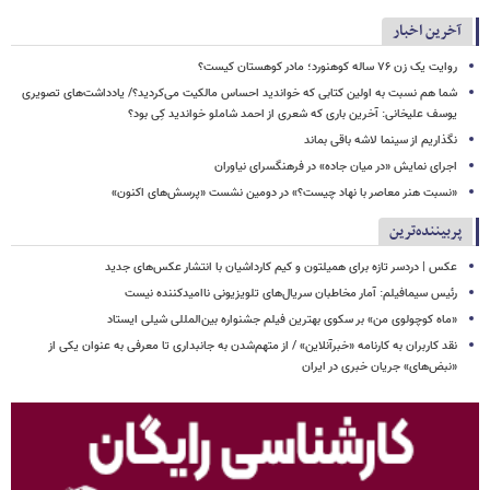
آخرین اخبار
روایت یک زن ۷۶ ساله کوهنورد؛ مادر کوهستان کیست؟
شما هم نسبت به اولین کتابی که خواندید احساس مالکیت می‌کردید؟/ یادداشت‌های تصویری
یوسف علیخانی: آخرین باری که شعری از احمد شاملو خواندید کِی بود؟
نگذاریم از سینما لاشه باقی بماند
اجرای نمایش «در میان جاده» در فرهنگسرای نیاوران
«نسبت هنر معاصر با نهاد چیست؟» در دومین نشست «پرسش‌های اکنون»
پربیننده‌ترین
عکس | دردسر تازه برای همیلتون و کیم کارداشیان با انتشار عکس‌های جدید
رئیس سیمافیلم: آمار مخاطبان سریال‌های تلویزیونی ناامیدکننده نیست
«ماه کوچولوی من» بر سکوی بهترین فیلم جشنواره بین‌المللی شیلی ایستاد
نقد کاربران به کارنامه «خبرآنلاین» / از متهم‌شدن به جانبداری تا معرفی به عنوان یکی از
«نبض‌های» جریان خبری در ایران