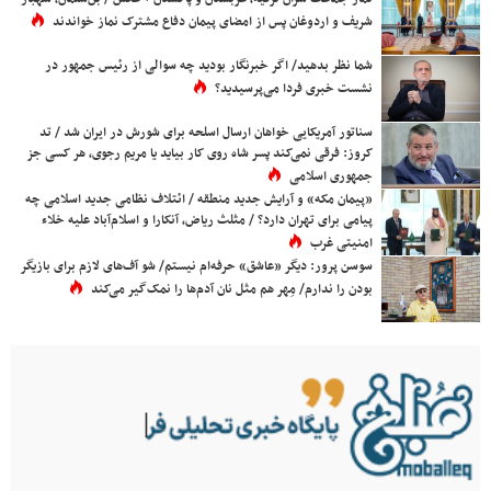
شریف و اردوغان پس از امضای پیمان دفاع مشترک نماز خواندند
شما نظر بدهید/ اگر خبرنگار بودید چه سوالی از رئیس جمهور در
نشست خبری فردا می‌پرسیدید؟
سناتور آمریکایی خواهان ارسال اسلحه برای شورش در ایران شد / تد
کروز: فرقی نمی‌کند پسر شاه روی کار بیاید یا مریم رجوی، هر کسی جز
جمهوری اسلامی
«پیمان مکه» و آرایش جدید منطقه / ائتلاف نظامی جدید اسلامی چه
پیامی برای تهران دارد؟ / مثلث ریاض، آنکارا و اسلام‌آباد علیه خلاء
امنیتی غرب
سوسن پرور: دیگر «عاشق» حرفه‌ام نیستم/ شو آف‌های لازم برای بازیگر
بودن را ندارم/ مِهر هم مثل نان آدم‌ها را نمک‌گیر می‌کند