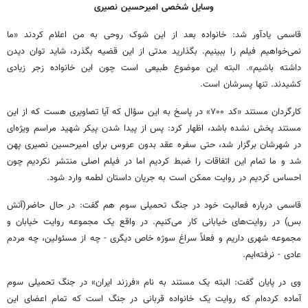
وسایل شخصی امیرحسین نصیری
قاسمی یادآور شد: خانواده بعد از این شوک روحی به من اعلام کردند «ما
نمی‌خواهیم فیلم را ببینیم. بگذارید مدتی از این قضیه بگذرد، شاید توان دیدن
داشته باشیم». البته این موضوع طبیعی است چون این خانواده زجر زیادی
کشیدند. تنها پسرشان است.
کارگردان مستند «کد ۷۰۰» در پاسخ به این سؤال که آیا تصاویری هست که از این
مستند پخش نشده باشد، اظهار کرد: پس از پیدا شدن پیکر شهید مراسم ویژه‌ای
در شهرشان برگزار شد، حتی سفره عقد بدون عروس برای امیرحسین نصیری پهن
شد و ما تمام این‌ اتفاقات را ضبط کردیم اما در فیلم اصلی منتشر نکردیم چون
احساس کردیم در روایت ممکن است به جریان داستان لطمه وارد شود.
قاسمی درباره فعالیت‌ خود در جنگ تحمیلی سوم هم گفت: در حال حاضر(آتش
بس) در روایت‌های خیابانی کار می‌کنیم. در واقع یک مجموعه روایت خیابان و
مجموعه شهری داریم و فعلاً سراغ سوژه خاص دیگری - چه از مسئولین، چه مردم
عادی - نرفته‌ایم.
وی در پایان گفت: البته یک مستند به نام «فرزند ایران» در جنگ تحمیلی سوم
آماده کرده‌ام که روایت یک خانواده قربانی در جنگ است که تمام اعضای این