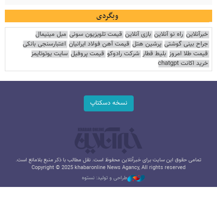
وبگردی
خبرآنلاین
راه نو آنلاین
بازی آنلاین
قیمت تلویزیون سونی
مبل مینیمال
جراح بینی گوشتی
پرشین هتل
قیمت آهن فولاد ایرانیان
اعتبارسنجی بانکی
قیمت طلا امروز
بلیط قطار
شرکت رادوکو
قیمت پروفیل
سایت یوتوتایمز
خرید اکانت chatgpt
نسخه دسکتاپ
تمامی حقوق این سایت برای خبرآنلاین محفوظ است. نقل مطالب با ذکر منبع بلامانع است.
Copyright © 2025 khabaronline News Agancy, All rights reserved
طراحی و تولید: نستوه