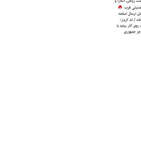
ی با حزب نزدیک
 جدید منطقه /
اسلامی چه پیامی
لث ریاض، آنکارا و
 امنیتی غرب
ان ارسال اسلحه
شد / تد کروز:
روی کار بیاید یا
جز جمهوری