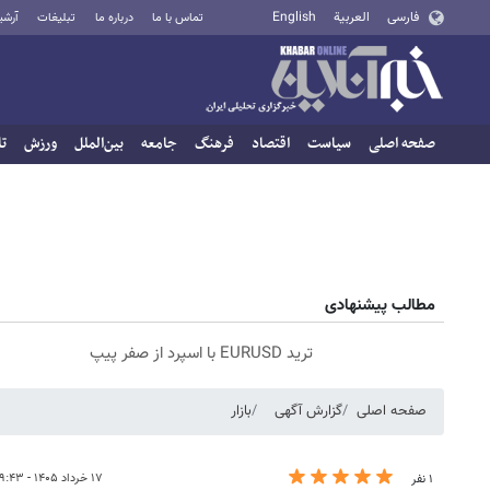
فارسی
العربية
English
تماس با ما
درباره ما
تبلیغات
آرشی
صفحه اصلی
سیاست
اقتصاد
فرهنگ
جامعه
بین‌الملل
ورزش
تا
مطالب پیشنهادی
ترید EURUSD با اسپرد از صفر پیپ
صفحه اصلی
گزارش آگهی
بازار
۱۷ خرداد ۱۴۰۵ - ۰۹:۴۳
۱ نفر