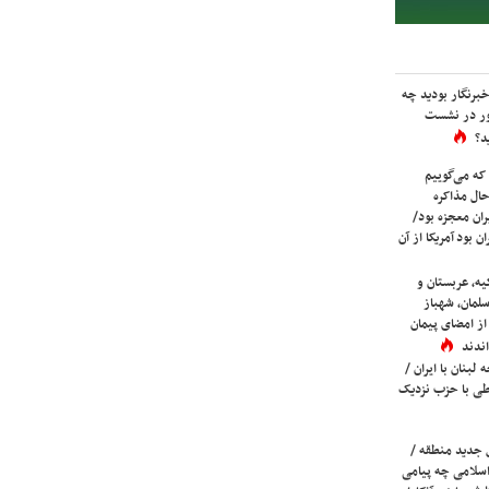
برنگار بودید چه
ور در نشست
د؟
که می‌گوییم
حال مذاکره
ران معجزه بود/
ن بود آمریکا از آن
یه، عربستان و
لمان، شهباز
ز امضای پیمان
ندند
لبنان با ایران /