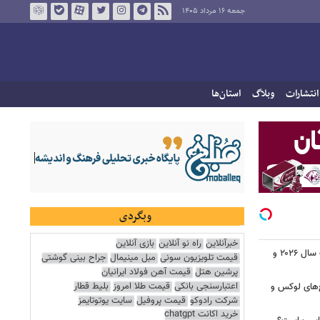
جمعه ۱۶ مرداد ۱۴۰۵
انتشارات
وبلاگ
استان‌ها
وبگردی
خبرآنلاین
راه نو آنلاین
بازی آنلاین
قیمت تلویزیون سونی
مبل مینیمال
جراح بینی گوشتی
پرشین هتل
قیمت آهن فولاد ایرانیان
اعتبارسنجی بانکی
قیمت طلا امروز
بلیط قطار
شرکت رادوکو
قیمت پروفیل
سایت یوتوتایمز
خرید اکانت chatgpt