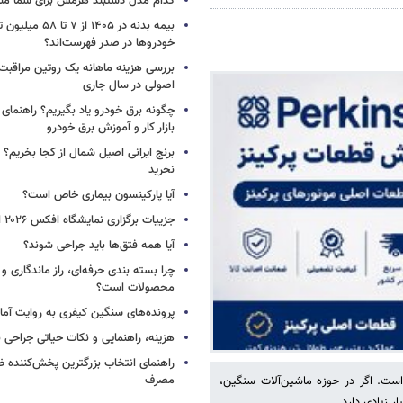
راهنمای انتخاب
مراکز خرید مازندران؛ ۳۱ مو
مدرن
کدام مدل دستبند هرمس برای شما م
بیمه بدنه در ۱۴۰۵ از ۷
خودروها در صدر فهرست‌اند؟
بررسی هزینه ماهانه یک روتین مراقبت
اصولی در سال جاری
چگونه برق خودرو یاد بگیریم؟ راهنمای 
بازار کار و آموزش برق خودرو
برنج ایرانی اصیل شمال از کجا بخریم؟ ا
نخرید
آیا پارکینسون بیماری خاص است؟
جزییات برگزاری نمایشگاه افکس ۲۰۲۶ اعلام شد
آیا همه فتق‌ها باید جراحی شوند؟
چرا بسته‌ بندی حرفه‌ای، راز ماندگاری 
محصولات است؟
 است. اگر در حوزه ماشین‌آلات سنگین،
ر زیادی دارد.