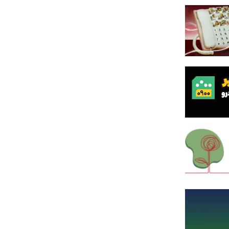
ر دادگاه
ینی
روف یکبار