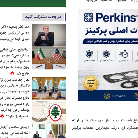
لی این موتورها محسوب می‌شود.
در بحث مشارکت کنید
شما نظر بدهید/ اگر خ
سوالی از رئیس جمه
خبری فردا می‌پرسیدی
ابوالفتح: حتی زمانی 
مذاکره نمی‌کنیم، در 
هستیم/ برجام برای ای
چون برجام به سود ایرا
خارج شد
نماز جماعت سران ترک
پاکستان + عکس / بن‌س
 قطعات مورد نیاز این موتورها را ارائه
شریف و اردوغان پس ا
کرد آن دارند. مهم‌ترین قطعات پرکینز
دفاع مشترک نماز خوا
راز دشمنی وزیرخارجه 