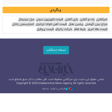
وبگردی
خبرآنلاین
راه نو آنلاین
بازی آنلاین
قیمت تلویزیون سونی
مبل مینیمال
جراح بینی گوشتی
پرشین هتل
قیمت آهن فولاد ایرانیان
اعتبارسنجی بانکی
قیمت طلا امروز
بلیط قطار
شرکت رادوکو
قیمت پروفیل
نسخه دسکتاپ
تمامی حقوق این سایت برای خبرآنلاین محفوظ است. نقل مطالب با ذکر منبع بلامانع است.
Copyright © 2025 khabaronline News Agancy, All rights reserved
طراحی و تولید: نستوه