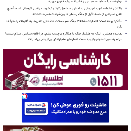
درخواست یک نماینده مجلس از قالیباف درباره قانون مهریه
واکنش خانواده شهید لاریجانی به ادعای اسماعیل کوثری/ شهید مرتضی لاریجانی اساساً هیچ
تلفن همراهی از ماه ها قبل از جنگ رمضان تا روز شهادت همراه نداشتند
مذاکره بهانه است؛ انتخابات نشانه؟/ جنگ هم حملات انتخاباتی تندروها به قالیباف را متوقف
نکرد
نماینده مجلس: اینکه به طرفدار جنگ یا مذاکره برچسب بزنیم، در اخلاق سیاسی اسلام نیست/
مردم به صورت خودجوش به سمت شعارهای هنجارشکن پیش نمی‌روند بلکه ...