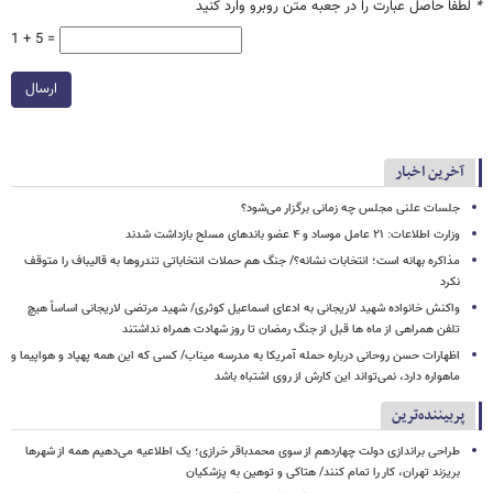
*
لطفا حاصل عبارت را در جعبه متن روبرو وارد کنید
1 + 5 =
ارسال
آخرین اخبار
جلسات علنی مجلس چه زمانی برگزار می‌شود؟
وزارت اطلاعات: ۲۱ عامل موساد و ۴ عضو باندهای مسلح بازداشت شدند
مذاکره بهانه است؛ انتخابات نشانه؟/ جنگ هم حملات انتخاباتی تندروها به قالیباف را متوقف
نکرد
واکنش خانواده شهید لاریجانی به ادعای اسماعیل کوثری/ شهید مرتضی لاریجانی اساساً هیچ
تلفن همراهی از ماه ها قبل از جنگ رمضان تا روز شهادت همراه نداشتند
اظهارات حسن روحانی درباره حمله آمریکا به مدرسه میناب/ کسی که این همه پهپاد و هواپیما و
ماهواره دارد، نمی‌تواند این کارش از روی اشتباه باشد
پربیننده‌ترین
طراحی براندازی دولت چهاردهم از سوی محمدباقر خرازی؛ یک اطلاعیه می‌دهیم همه از شهرها
بریزند تهران، کار را تمام کنند/ هتاکی و توهین به پزشکیان