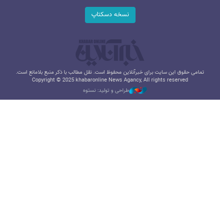
نسخه دسکتاپ
تمامی حقوق این سایت برای خبرآنلاین محفوظ است. نقل مطالب با ذکر منبع بلامانع است.
Copyright © 2025 khabaronline News Agancy, All rights reserved
طراحی و تولید: نستوه