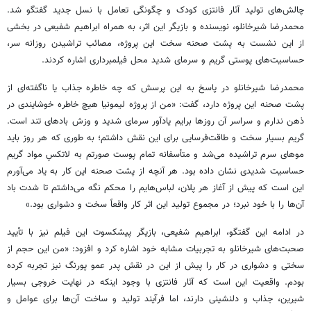
چالش‌های تولید آثار فانتزی کودک و چگونگی تعامل با نسل جدید گفتگو شد.
محمدرضا شیرخانلو، نویسنده و بازیگر این اثر، به همراه ابراهیم شفیعی در بخشی
از این نشست به پشت صحنه سخت این پروژه، مصائب تراشیدن روزانه سر،
حساسیت‌های پوستی گریم و سرمای شدید محل فیلمبرداری اشاره کردند.
محمدرضا شیرخانلو در پاسخ به این پرسش که چه خاطره جذاب یا ناگفته‌ای از
پشت صحنه این پروژه دارد، گفت: «من از پروژه لیمونیا هیچ خاطره خوشایندی در
ذهن ندارم و سراسر آن روزها برایم یادآور سرمای شدید و وزش بادهای تند است.
گریم بسیار سخت و طاقت‌فرسایی برای این نقش داشتم؛ به طوری که هر روز باید
موهای سرم تراشیده می‌شد و متأسفانه تمام پوست صورتم به لاتکسِ مواد گریم
حساسیت شدیدی نشان داده بود. هر آنچه از پشت صحنه این کار به یاد می‌آورم
این است که پیش از آغاز هر پلان، لباس‌هایم را محکم نگه می‌داشتم تا شدت باد
آن‌ها را با خود نبرد؛ در مجموع تولید این اثر کار واقعاً سخت و دشواری بود.»
در ادامه این گفتگو، ابراهیم شفیعی، بازیگر پیشکسوت این فیلم نیز با تأیید
صحبت‌های شیرخانلو به تجربیات مشابه خود اشاره کرد و افزود: «من این حجم از
سختی و دشواری در کار را پیش از این در نقش پدر عمو پورنگ نیز تجربه کرده
بودم. واقعیت این است که آثار فانتزی با وجود اینکه در نهایت خروجی بسیار
شیرین، جذاب و دلنشینی دارند، اما فرآیند تولید و ساخت آن‌ها برای عوامل و