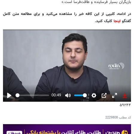
بازیگران بسیار فرساینده و طاقت‌فرسا است.»
در ادامه، کلیپی از این کافه خبر را مشاهده می‌کنید و برای مطالعه متن کامل
گفتگو
اینجا
کلیک کنید.
00:49
Play
Mute
Settings
PIP
Enter
Down
۵۹۲۴۴
fullscreen
کد مطلب
2229808