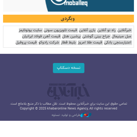
وبگردی
خبرآنلاین
راه نو آنلاین
بازی آنلاین
قیمت تلویزیون سونی
سایت یوتوتایمز
مبل مینیمال
جراح بینی گوشتی
پرشین هتل
قیمت آهن فولاد ایرانیان
اعتبارسنجی بانکی
قیمت طلا امروز
بلیط قطار
شرکت رادوکو
قیمت پروفیل
نسخه دسکتاپ
تمامی حقوق این سایت برای خبرآنلاین محفوظ است. نقل مطالب با ذکر منبع بلامانع است.
Copyright © 2025 khabaronline News Agancy, All rights reserved
طراحی و تولید: نستوه