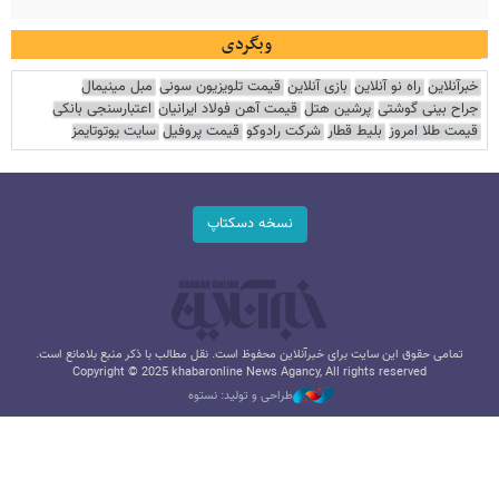
وبگردی
خبرآنلاین
راه نو آنلاین
بازی آنلاین
قیمت تلویزیون سونی
مبل مینیمال
جراح بینی گوشتی
پرشین هتل
قیمت آهن فولاد ایرانیان
اعتبارسنجی بانکی
قیمت طلا امروز
بلیط قطار
شرکت رادوکو
قیمت پروفیل
سایت یوتوتایمز
نسخه دسکتاپ
تمامی حقوق این سایت برای خبرآنلاین محفوظ است. نقل مطالب با ذکر منبع بلامانع است.
Copyright © 2025 khabaronline News Agancy, All rights reserved
طراحی و تولید: نستوه