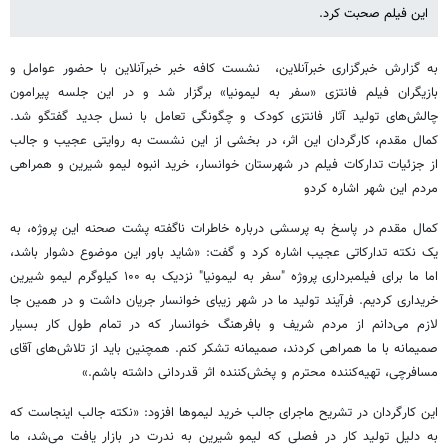
این فیلم صحبت کرد.
به گزارش خبرگزاری خبرآنلاین، نشست کافه خبر خبرآنلاین با حضور عوامل و
بازیگران فیلم فانتزی «سفر به لیمونیا» برگزار شد و در این جلسه پیرامون
چالش‌های تولید آثار فانتزی کودک و چگونگی تعامل با نسل جدید گفتگو شد.
کمال مقدم، کارگردان این اثر، در بخشی از این نشست به روایتی عجیب و جالب
از جزئیات تدارکات فیلم در شهرستان خوانسار، خرید انبوه لیمو شیرین و همراهی
مردم این شهر اشاره کردو
کمال مقدم در پاسخ به پرسشی درباره خاطرات ناگفته پشت صحنه این پروژه، به
یک نکته تدارکاتی عجیب اشاره کرد و گفت: «شاید باور این موضوع دشوار باشد،
اما ما برای فیلمبرداری پروژه "سفر به لیمونیا" نزدیک به ۱۰۰ کیلوگرم لیمو شیرین
خریداری کردیم. فرآیند تولید ما در شهر زیبای خوانسار جریان داشت و در همین جا
لازم می‌دانم از مردم شریف و بافرهنگ خوانسار که در تمام طول کار بسیار
صمیمانه با ما همراهی کردند، صمیمانه تشکر کنم. همچنین باید از تلاش‌های آقای
مسافرچی، تهیه‌کننده محترم و پخش‌کننده اثر قدردانی داشته باشم.»
این کارگردان در تشریح ماجرای جالب خرید لیموها افزود: «نکته جالب اینجاست که
به دلیل تولید کار در فصلی که لیمو شیرین به ندرت در بازار یافت می‌شد، ما