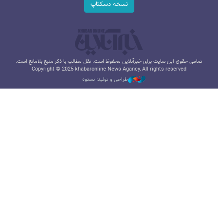
نسخه دسکتاپ
تمامی حقوق این سایت برای خبرآنلاین محفوظ است. نقل مطالب با ذکر منبع بلامانع است.
Copyright © 2025 khabaronline News Agancy, All rights reserved
طراحی و تولید: نستوه