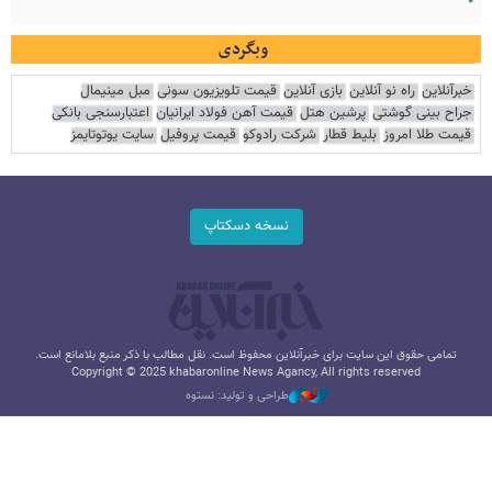
وبگردی
خبرآنلاین
راه نو آنلاین
بازی آنلاین
قیمت تلویزیون سونی
مبل مینیمال
جراح بینی گوشتی
پرشین هتل
قیمت آهن فولاد ایرانیان
اعتبارسنجی بانکی
قیمت طلا امروز
بلیط قطار
شرکت رادوکو
قیمت پروفیل
سایت یوتوتایمز
نسخه دسکتاپ
تمامی حقوق این سایت برای خبرآنلاین محفوظ است. نقل مطالب با ذکر منبع بلامانع است.
Copyright © 2025 khabaronline News Agancy, All rights reserved
طراحی و تولید: نستوه