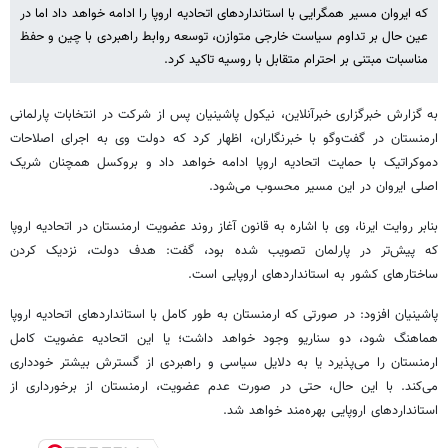
که ایروان مسیر همگرایی با استانداردهای اتحادیه اروپا را ادامه خواهد داد اما در
عین حال بر تداوم سیاست خارجی متوازن، توسعه روابط راهبردی با چین و حفظ
مناسبات مبتنی بر احترام متقابل با روسیه تاکید کرد.
به گزارش خبرگزاری خبرآنلاین، نیکول پاشینیان پس از شرکت در انتخابات پارلمانی
ارمنستان در گفت‌وگو با خبرنگاران، اظهار کرد که دولت وی به اجرای اصلاحات
دموکراتیک با حمایت اتحادیه اروپا ادامه خواهد داد و بروکسل همچنان شریک
اصلی ایروان در این مسیر محسوب می‌شود.
بنابر روایت ایرنا، وی با اشاره به قانون آغاز روند عضویت ارمنستان در اتحادیه اروپا
که پیش‌تر در پارلمان تصویب شده بود، گفت: هدف دولت، نزدیک کردن
ساختارهای کشور به استانداردهای اروپایی است.
پاشینیان افزود: در صورتی که ارمنستان به طور کامل با استانداردهای اتحادیه اروپا
هماهنگ شود، دو سناریو وجود خواهد داشت؛ یا این اتحادیه عضویت کامل
ارمنستان را می‌پذیرد یا به دلایل سیاسی و راهبردی از گسترش بیشتر خودداری
می‌کند. با این حال، حتی در صورت عدم عضویت، ارمنستان از برخورداری از
استانداردهای اروپایی بهره‌مند خواهد شد.