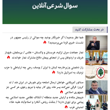
در بحث مشارکت کنید
شما نظر بدهید/ اگر خبرنگار بودید چه سوالی از رئیس جمهور در
نشست خبری فردا می‌پرسیدید؟
نماز جماعت سران ترکیه، عربستان و پاکستان + عکس / بن‌سلمان، شهباز
شریف و اردوغان پس از امضای پیمان دفاع مشترک نماز خواندند
راز دشمنی وزیرخارجه لبنان با ایران / یوسف رجی چه ارتباطی با حزب
نزدیک به اسرائیل دارد؟
سناتور آمریکایی خواهان ارسال اسلحه برای شورش در ایران شد / تد
کروز: فرقی نمی‌کند پسر شاه روی کار بیاید یا مریم رجوی، هر کسی جز
جمهوری اسلامی
«پیمان مکه» و آرایش جدید منطقه / ائتلاف نظامی جدید اسلامی چه
پیامی برای تهران دارد؟ / مثلث ریاض، آنکارا و اسلام‌آباد علیه خلاء
امنیتی غرب