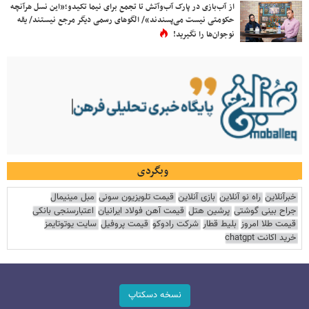
از آب‌بازی در پارک آب‌وآتش تا تجمع برای نیما تکیدو؛«این نسل هرآنچه
حکومتی نیست می‌پسندند»/ الگوهای رسمی دیگر مرجع نیستند/ یقه
نوجوان‌ها را نگیرید!
وبگردی
خبرآنلاین
راه نو آنلاین
بازی آنلاین
قیمت تلویزیون سونی
مبل مینیمال
جراح بینی گوشتی
پرشین هتل
قیمت آهن فولاد ایرانیان
اعتبارسنجی بانکی
قیمت طلا امروز
بلیط قطار
شرکت رادوکو
قیمت پروفیل
سایت یوتوتایمز
خرید اکانت chatgpt
نسخه دسکتاپ