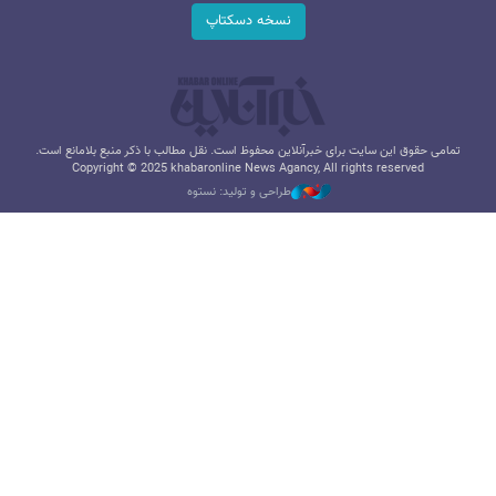
نسخه دسکتاپ
تمامی حقوق این سایت برای خبرآنلاین محفوظ است. نقل مطالب با ذکر منبع بلامانع است.
Copyright © 2025 khabaronline News Agancy, All rights reserved
طراحی و تولید: نستوه