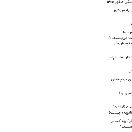
 کنکور ۱۴۰۵
 به مرزهای
 نیما
ت می‌پسندند»/
وجوان‌ها را
های پراکنده دارویی؛ از فاکتور ۸ تا داروهای ام‌اس
ی
 آبی/ بهترین دریاچه‌های
مروز و فردا
دوم روی دست گذاشت/
ثانویه» چیست؟
ی/ چه کسانی
 هستند؟