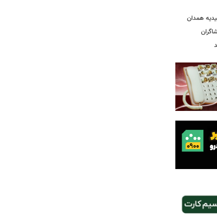
یدیه همدان
شاگران
د