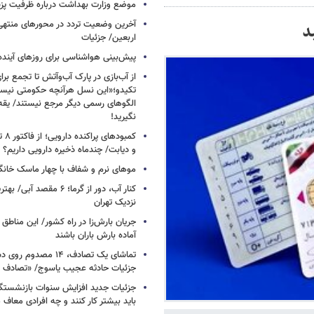
موضع وزارت بهداشت درباره ظرفیت پزشکی
آخرین وضعیت تردد در محورهای منتهی
د
اربعین/ جزئیات
پیش‌بینی هواشناسی برای روزهای آینده
از آب‌بازی در پارک آب‌وآتش تا تجمع برای
تکیدو؛«این نسل هرآنچه حکومتی نیس
الگوهای رسمی دیگر مرجع نیستند/ یقه ن
نگیرید!
کمبود
و دیابت/ چندماه ذخیره دارویی داریم؟
موهای نرم و شفاف با چهار ماسک خانگ
کنار آب، دور از گرما؛ ۶ مقصد
نزدیک تهران
جریان بارش‌زا در راه کشور/ این مناطق ا
آماده بارش باران باشند
تماشای یک تصادف، ۱۴ مص
جزئیات حادثه عجیب یاسوج/ «تصادف 
جزئیات جدید افزایش سنوات بازنشستگ
باید بیشتر کار کنند و چه افرادی معاف