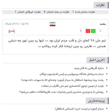
نظرات
نظرات منتشر شده: 1
نظرات در صف انتشار: 0
نظرات غیرقابل انتشار: 1
محمد
۱۵:۳۷ - ۱۴۰۵/۰۳/۱۷
پاسخ
0
2
تیم ملی ۹۸ کجای دل و قلب مردم ایران بود ،،، اینها رو ببین توی چه دنیایی
هستن ،،، طارمی رو ببین تروخدا فکر کرده رونالدو ،،،
آخرین اخبار
ستاره آفریقایی به قتل رسید
دیدار مدیرعامل باشگاه پرسپولیس و رئیس فدراسیون چوگان
پشت پرده پیشنهاد استقلال به سردار آزمون؛ وعده‌ای که به سهراب داده بودند!
بازدید از دومین اردوی آماده‌سازی تیم ملی آقایان در محلات
رونمایی از جدی‌ترین مشتری رامین رضاییان؛ بمب نقل‌وانتقالات منفجر می‌شود؟
پربیننده‌ترین
سردار آزمون در لیست خرید تابستانی استقلال!