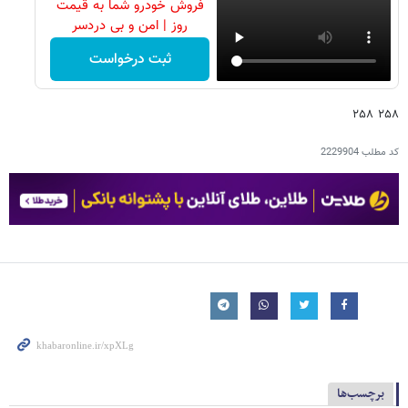
فروش خودرو شما به قیمت
روز | امن و بی دردسر
ثبت درخواست
۲۵۸ ۲۵۸
کد مطلب
2229904
برچسب‌ها