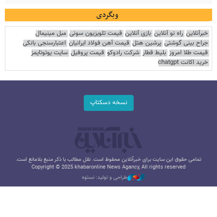
وبگردی
خبرآنلاین
راه نو آنلاین
بازی آنلاین
قیمت تلویزیون سونی
مبل مینیمال
جراح بینی گوشتی
پرشین هتل
قیمت آهن فولاد ایرانیان
اعتبارسنجی بانکی
قیمت طلا امروز
بلیط قطار
شرکت رادوکو
قیمت پروفیل
سایت یوتوتایمز
خرید اکانت chatgpt
نسخه دسکتاپ
تمامی حقوق این سایت برای خبرآنلاین محفوظ است. نقل مطالب با ذکر منبع بلامانع است.
Copyright © 2025 khabaronline News Agancy, All rights reserved
طراحی و تولید: نستوه