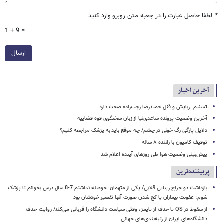
*
لطفا حاصل عبارت را در جعبه متن روبرو وارد کنید
1 + 9 =
ارسال
آخرین اخبار
تسنیم: ربایش و قتل حمیدرضا رجب‌زاده صحت دارد
آخرین وضعیت پرونده ساعدی‌نیا از زبان سخنگوی قوه قضاییه
دلایل پارگی رگ خونی در چشم/ چه موقع باید به پزشک مراجعه کنیم؟
توقیف کامیون با راننده ۸ ساله
پیش‌بینی وضعیت هوا طی روزهای آینده اعلام شد
پربیننده‌ترین
بازداشت دو جراح زیبایی قلابی/ یکی از متهمان: حوصله نداشتم 7-8 سال درس بخوانم تا پزشک
شوم؛ عفونت بیماران یا کج شدن صورت آنها تقصیر خودشان بود
از سقوط در QS تا حذف از تایمز، وقتی سیاست دانشگاه را قربانی می‌کند/ روایت حذف
دانشگاه‌های ایران از رتبه‌بندی‌های جهانی