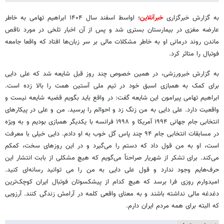
به گزارش خبرگزاری
خبرآنلاین
؛ اواسط اسفند سال ۱۴۰۴ ابراهیم تهامی به خاطر
عارضه مغزی در بیمارستان بستری شد و پس از آن اخبار تلخی در مورد ناقص
ماندن روند درمانی او به خاطر مشکلات مالی بر سر زبان‌ها افتاد که واقعا جامعه
فوتبال را متاثر کرد.
به گزارش خبرورزشی، در همین خصوص چند روز قبل شایعه شد که علی دایی
برای کمک به همبازی اسبق خود در تیم ملی آستین همت را بالا زده است.
ابراهیم تهامی پیرامون این شایعه گفت: در واقع باید بگویم قضیه شایعه نیست و
واقعیت دارد. علی دایی به من زنگ زد و احوالم را پرسید. من و علی در پیکارهای
انتخابی جام جهانی ۱۹۹۴ آمریکا و ۱۹۹۸ فرانسه با یکدیگر همبازی بودیم و به ویژه
در مسابقات انتخابی جام ۹۴ چند پاس گل خوب به او دادم. دایی خیلی با معرفت
است، او به من قول داد که دستم را می‌گیرد و در این روزهای سخت، کمکم
می‌کند. برای تشکر از شهریار صراحتاً می‌گویم که هیچ مشکلی از بابت انتشار این
حرف‌هایم وجود ندارد و قول علی دایی به من را ‌می توانید رسانه‌ای کنید.
امیدوارم روزی فرا برسد که هیچ کدام از پیشکسوتان فوتبال ایران کوچک‌ترین
دغدغه مالی نداشته باشند و به معنای واقعی کلمه در آرامش زندگی کنند. آرزویی
که البته برای همه مردم ایران دارم.