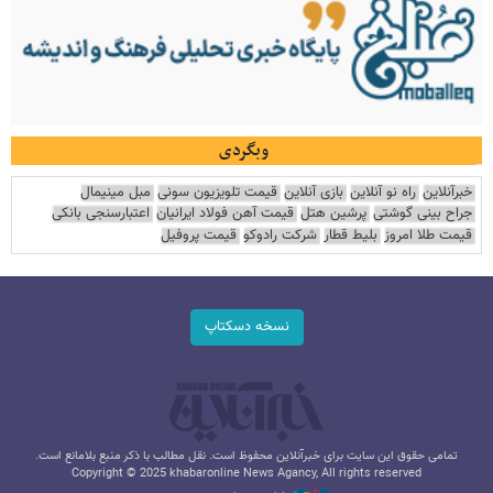
وبگردی
خبرآنلاین
راه نو آنلاین
بازی آنلاین
قیمت تلویزیون سونی
مبل مینیمال
جراح بینی گوشتی
پرشین هتل
قیمت آهن فولاد ایرانیان
اعتبارسنجی بانکی
قیمت طلا امروز
بلیط قطار
شرکت رادوکو
قیمت پروفیل
نسخه دسکتاپ
تمامی حقوق این سایت برای خبرآنلاین محفوظ است. نقل مطالب با ذکر منبع بلامانع است.
Copyright © 2025 khabaronline News Agancy, All rights reserved