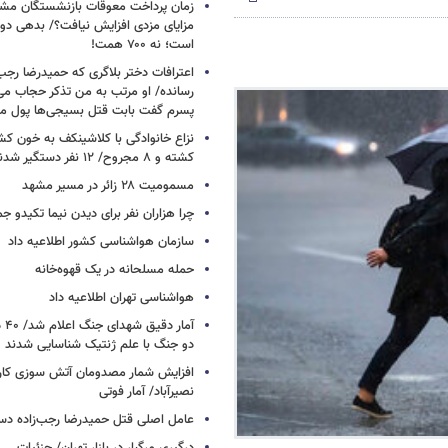
زمان پرداخت معوقات بازنشستگان م
است؛ نه ۷۰۰ همت!
اعترافات دختر بلاگری که حمیدرضا رجب‌ز
رسانده/ او مرتب به من تذکر حجاب م
پسرم گفت بابت قتل بسیجی‌ها پول می
نزاع خانوادگی با کلاشینکف به خون ک
کشته و ۸ مجروح/ ۱۲ نفر دستگیر شدند
مسمومیت ۲۸ زائر در مسیر مشهد
چرا هزاران نفر برای دیدن نیما تکیدو 
سازمان هواشناسی کشور اطلاعیه داد
حمله مسلحانه در یک قهوه‌خانه
هواشناسی تهران اطلاعیه داد
آما
دو جنگ با علم ژنتیک شناسایی شدند
افزایش شمار مصدومان آتش سوزی کار
نصیرآباد/ آمار فوتی
عامل اصلی قتل حمیدرضا رجب‌زاده دس