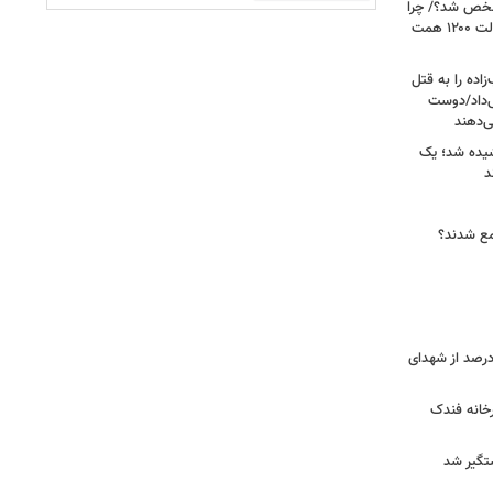
شخص شد؟/ چرا
مزایای مزدی افزایش نیافت؟/ بدهی دولت ۱۲۰۰ همت
اده را به قتل
ی‌داد/دوست
‌دهند
شیده شد؛ یک
جمع شدند؟
ر دقیق شهدای جنگ اعلام شد/ ۴۰ درصد از شهدای
خانه فندک
تگیر شد