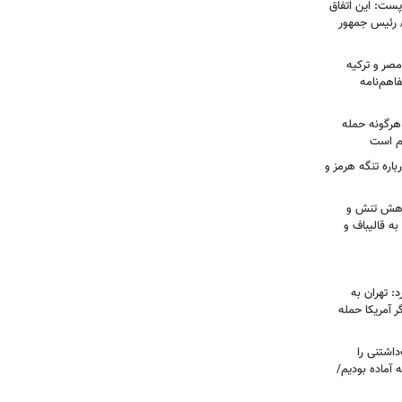
ست: این اتفاق
/ رئیس جمهور
صر و ترکیه
فاهم‌نامه
هرگونه حمله
م است
اره تنگه هرمز و
 کاهش تنش و
به قالیباف و
: تهران به
 آمریکا حمله
اشتنی را
 آماده بودیم/