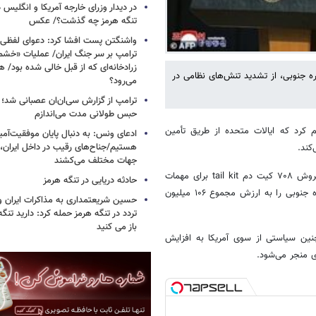
در دیدار وزرای خارجه آمریکا و انگلیس در
تنگه هرمز چه گذشت؟/ عکس
واشنگتن پست افشا کرد: دعوای لفظ
ترامپ بر سر جنگ ایران/ عملیات «خشم
زرادخانه‌ای که از قبل خالی شده بود/ 
ه جنوبی، از تشدید تنش‌های نظامی در
می‌رود؟
ترامپ از گزارش سی‌ان‌ان عصبانی شد؛ ه
حبس طولانی مدت می‌اندازم
م کرد که ایالات متحده از طریق تأمین
ادعای ونس: به دنبال پایان موفقیت‌آمیز
هستیم/جناح‌های رقیب در داخل ایران، 
کند.
جهات مختلف می‌کشند
بنابر روایت ایسنا، این موضع‌گیری پس از آن مطرح شد که واشنگتن اخیراً فروش ۷۰۸ کیت دم tail kit برای مهمات
حادثه دریایی در تنگه هرمز
هوایی هدایت‌شونده دقیق KMU-۵۵۷ و ۵۸ سامانه هدایت KMU-۵۷۲ به کره جنوبی را به ارزش مجموع ۱۰۶ میلیون
حسین شریعتمداری به مذاکرات ایران و
تردد در تنگه هرمز حمله کرد: دارید تنگه 
باز می کنید
نین سیاستی از سوی آمریکا به افزایش
ی منجر می‌شود.