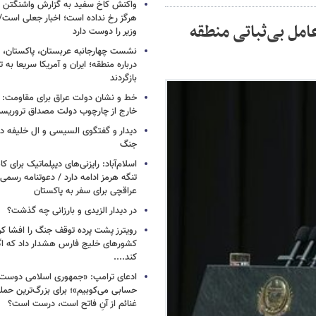
واکنش کاخ سفید به گزارش واشنگتن پ
هرگز رخ نداده است؛ اخبار جعلی است
امل بی‌ثباتی منطقه
وزیر را دوست دارد
نشست چهارجانبه عربستان، پاکستان، م
درباره منطقه؛ ایران و آمریکا سریعا به ت
بازگردند
خط و نشان دولت عراق برای مقاومت: 
خارج از چارچوب دولت مصداق تروریس
دیدار و گفتگوی السیسی و ال خلیفه درب
جنگ
اسلام‌آباد: رایزنی‌های دیپلماتیک برای
تنگه هرمز ادامه دارد / دعوتنامه رسمی 
عراقچی برای سفر به پاکستان
در دیدار الزیدی و بارزانی چه گذشت؟
رویترز پشت پرده توقف جنگ را افشا کرد
کشورهای خلیج فارس هشدار داد که اگر
کند....
ادعای ترامپ: «جمهوری اسلامی دوست‌د
حسابی می‌کوبیم»؛ برای بزرگ‌ترین حمله
غنائم از آنِ فاتح است، درست است؟