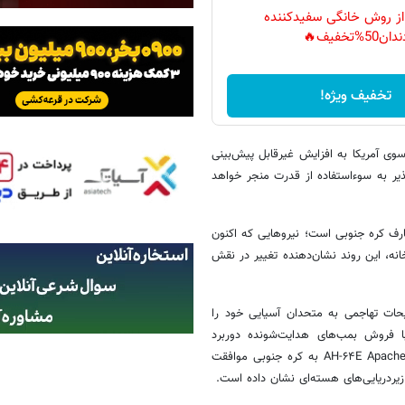
 از روش خانگی سفیدکننده
دان50%تخفیف🔥
تخفیف ویژه!
وی آمریکا به افزایش غیرقابل پیش‌بینی
پذیر به سوءاستفاده از قدرت منجر خواهد
ارف کره جنوبی است؛ نیروهایی که اکنون
انه، این روند نشان‌دهنده تغییر در نقش
حات تهاجمی به متحدان آسیایی خود را
با فروش بمب‌های هدایت‌شونده دوربرد
GBU-۳۹، بالگردهای دریایی MH-۶۰R و قطعات مربوط به بالگردهای تهاجمی AH-۶۴E Apache به کره جنوبی موافقت
یردریایی‌های هسته‌ای نشان داده است.