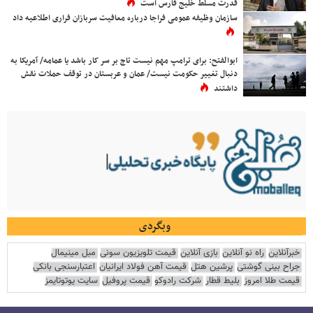
قدرت مسلط خلیج فارس است
سازمان وظیفه عمومی فراجا درباره معافیت سربازان فراری اطلاعیه داد
ابوالفتح: برای ترامپ مهم نیست تاج بر سر کار باشد یا عمامه/ آمریکا به
دنبال تغییر حکومت نیست/ عمان و عربستان در توقف حملات نقش
داشتند
وبگردی
خبرآنلاین
راه نو آنلاین
بازی آنلاین
قیمت تلویزیون سونی
مبل مینیمال
جراح بینی گوشتی
پرشین هتل
قیمت آهن فولاد ایرانیان
اعتبارسنجی بانکی
قیمت طلا امروز
بلیط قطار
شرکت رادوکو
قیمت پروفیل
سایت یوتوتایمز