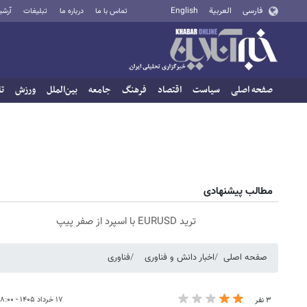
فارسی
العربية
English
تماس با ما
درباره ما
تبلیغات
آرشی
صفحه اصلی
سیاست
اقتصاد
فرهنگ
جامعه
بین‌الملل
ورزش
تا
مطالب پیشنهادی
ترید EURUSD با اسپرد از صفر پیپ
صفحه اصلی
اخبار دانش و فناوری
فناوری
۱۷ خرداد ۱۴۰۵ - ۱۸:۰۰
۳ نفر