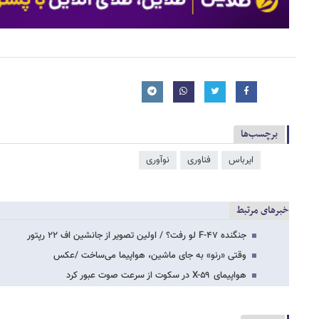
برچسب‌ها
ایرباس
فناوری
نوآوری
خبرهای مرتبط
جنگنده F-۴۷ لو رفت؟ / اولین تصویر از جانشین اف ۲۲ رپتور
وقتی «رنو» به جای ماشین، هواپیما می‌ساخت /عکس
هواپیمای X-۵۹ در سکوت از سرعت صوت عبور کرد