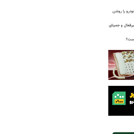
ودرو را روشن
یرفعال و جمینای
یست؟