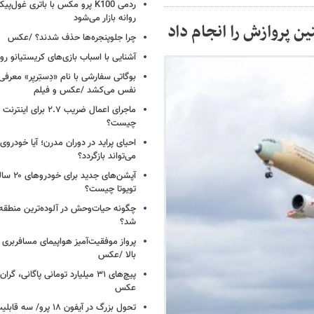
ردمی K100 پرو مکس با باتری غول‌
روانه بازار می‌شود
ن پروازش را انجام داد
چرا جلوپنجره‌ها حذف شدند؟ /عکس
آشنایی با اسباب‌ بازی‌های کریستیانو ر
نفس می‌کشد /عکس و فیلم
ماجرای اعمال ضریب ۲.۷ برای 
چیست؟
احیای پراید در دوران مدرن؛ آیا خودروی 
می‌تواند بازگردد؟
آپشن‌های ج
تویوتا چیست؟
چگونه حیات‌وحش در آلوده‌ترین منطقه
شد؟
پرواز موفقیت‌آمیز هواپیمای مسافربری چ
بالا /عکس
عکس
تحول بزرگ در آیفون ۱۸ پرو/