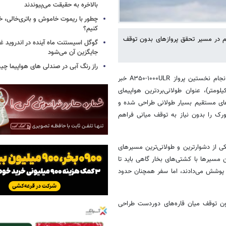
بالاخره به حقیقت می‌پیوندند
چطور با ریموت خاموش و باتری‌خالی، خ
کنیم؟
ن پرواز آزمایشی هواپیمای A۳۵۰-۱۰۰۰ULR، گامی مهم در مسیر تحقق پروازهای بدون توقف
گوگل اسیستنت ماه آینده در اندروید غ
جایگزین آن می‌شود
راز رنگ آبی در صندلی های هواپیما چ
به گزارش خبرگزاری خبرآنلاین و براساس گزارش زومیت، شرکت ایرباس از انجام نخستین پرواز A۳۵۰-۱۰۰۰ULR خبر
است؛ هواپیمایی که با بردی نزدیک به ۱۰هزار مایل دریایی (۱۸٬۵۲۰ کیلومتر)، عنوان طولانی‌بردترین هواپیمای
های مستقیم بسیار طولانی طراحی شده و
رک را بدون نیاز به توقف میانی فراهم
ی از دشوارترین و طولانی‌ترین مسیرهای
مسیرها با کشتی‌های بخار گاهی باید تا
ا پوشش می‌دادند، اما سفر همچنان حدود
 برای انجام پروازهای بدون توقف میان قاره‌های دوردست طراحی