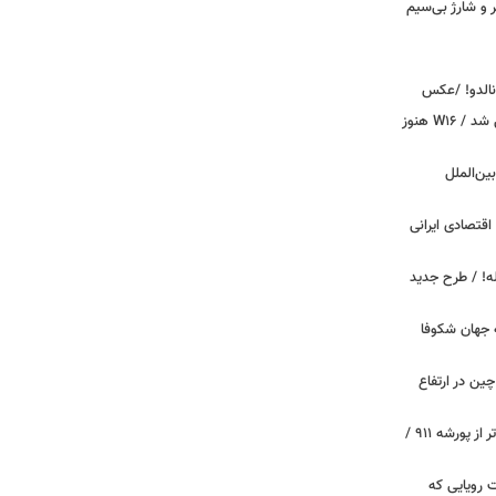
پیکر و شارژ بی‌سیم
ونالدو! /عکس
بوگاتی سفارشی با نام «دِستِریِر» معرفی شد / W۱۶ هنوز
اینترنت بین‌الملل
اقتصادی ایرانی
دید برای خودروهای ۲۰ ساله! / طرح جدید
 جهان شکوفا
ین در ارتفاع
پیچ‌های ۳۱ میلیارد تومانی پاگانی، گران‌تر از پورشه ۹۱۱ /
 سه قابلیت رویایی که