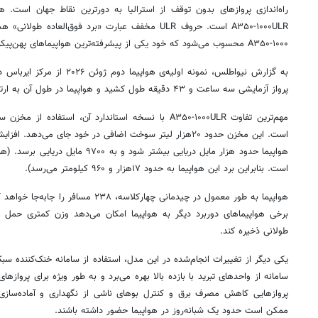
راه‌اندازی پروازهای بدون توقف از استرالیا به دورترین نقاط جهان است. 
A۳۵۰-۱۰۰۰ULR است. حروف ULR مخفف عبارت «برد فوق‌العاد
A۳۵۰-۱۰۰۰ محسوب می‌شود که خود یکی از پیشرفته‌ترین هواپیماهای پهن‌پیکر دو موتوره جهان به شمار می‌رود.
به گزارش نیواطلس، نمونه اولیه‌ی ه
پرواز آزمایشی سه ساعت و ۴۳ دقیقه طول کشید و هواپیما در طول آن به ارتفاع حدود ۱۲هزار و ۵۰۰ متر رسید.
مهم‌ترین تفاوت A۳۵۰-۱۰۰۰ULR با نسخه استاندارد آن، اس
است. این مخزن حدود ۲۰هزار لیتر سوخت اضافی در خود جای می‌
است. بنابراین برد این هواپیما به حدود ۱۷هزار و ۹۶۰ کیلومتر می‌رسد).
هواپیما به طور معمول در چیدمانی چهارکلاسه
برخی هواپیماهای دوربرد دیگر به هواپیما امکان می‌دهد وزن کمتری حمل
طولانی ذخیره کند.
یکی دیگر از تغییرات انجام‌شده در این مدل، استفاده از سامانه خنک‌کننده سبک
سامانه از واحدهای تبرید با بازده بالا بهره می‌برد و به طور ویژه برای پروا
پروازهایی کاهش مصرف برق و کنترل بوهای ناشی از نگهداری و آماده‌سازی غ
ممکن است حدود یک شبانه‌روز در هواپیما حضور داشته باشند.