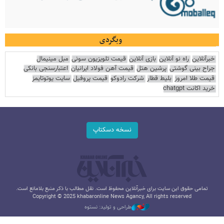
وبگردی
خبرآنلاین
راه نو آنلاین
بازی آنلاین
قیمت تلویزیون سونی
مبل مینیمال
جراح بینی گوشتی
پرشین هتل
قیمت آهن فولاد ایرانیان
اعتبارسنجی بانکی
قیمت طلا امروز
بلیط قطار
شرکت رادوکو
قیمت پروفیل
سایت یوتوتایمز
خرید اکانت chatgpt
نسخه دسکتاپ
تمامی حقوق این سایت برای خبرآنلاین محفوظ است. نقل مطالب با ذکر منبع بلامانع است.
Copyright © 2025 khabaronline News Agancy, All rights reserved
طراحی و تولید: نستوه