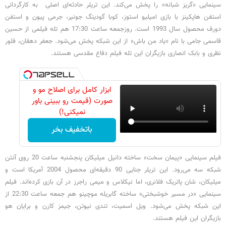
سینمایی «گریز شبانه» را پخش می‌کند. این تریلر حادثه‌ای اصلی به کارگردانی
استفن هاپکینز با بازی امیلیو استوز، کوبا گودینگ جونیر، جرمی پیون و استفن
دورف محصول سال 1993 است. روزجمعه ساعت 17:30 هم تله فیلمی از حسین
قاسمی جامی با نام «یاد من باش» از این شبکه پخش می‌شود. جعفر دهقان، فلور
نظری و بابک انصاری بازیگران این تله فیلم دفاع مقدسی هستند.
ابزار کامل برای اصلاح مو و
صورت (قیمت رو ببینی باور
نمیکنی!)
باتخفیف بخر
فیلم سینمایی «پیمان سخت» ساخته دانیل میلیکان پنجشنبه ساعت 20 روی آنتن
شبکه سه می‌رود. این تریلر جنایی 90 دقیقه‌ای محصول 2004 آمریکا است و
میلیکان، شان پاتریک فلانری، اما نیکلاس و میمی راجرز در آن بازی کرده‌اند. فیلم
سینمایی «در مسیر خوشبختی» ساخته گابریله موچینو هم جمعه ساعت 22:30 از
این شبکه پخش می‌شود. ویل اسمیت، تندی نیوتن، جیمز کارن و برایان هو
بازیگران این فیلم هستند.