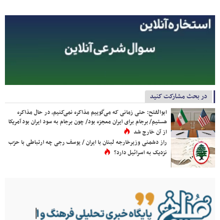
در بحث مشارکت کنید
ابوالفتح: حتی زمانی که می‌گوییم مذاکره نمی‌کنیم، در حال مذاکره
هستیم/ برجام برای ایران معجزه بود/ چون برجام به سود ایران بود آمریکا
از آن خارج شد
راز دشمنی وزیرخارجه لبنان با ایران / یوسف رجی چه ارتباطی با حزب
نزدیک به اسرائیل دارد؟