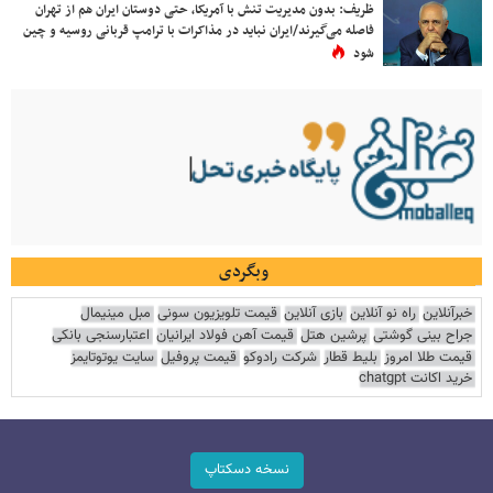
ظریف: بدون مدیریت تنش با آمریکا، حتی دوستان ایران هم از تهران
فاصله می‌گیرند/ایران نباید در مذاکرات با ترامپ قربانی روسیه و چین
شود
وبگردی
خبرآنلاین
راه نو آنلاین
بازی آنلاین
قیمت تلویزیون سونی
مبل مینیمال
جراح بینی گوشتی
پرشین هتل
قیمت آهن فولاد ایرانیان
اعتبارسنجی بانکی
قیمت طلا امروز
بلیط قطار
شرکت رادوکو
قیمت پروفیل
سایت یوتوتایمز
خرید اکانت chatgpt
نسخه دسکتاپ