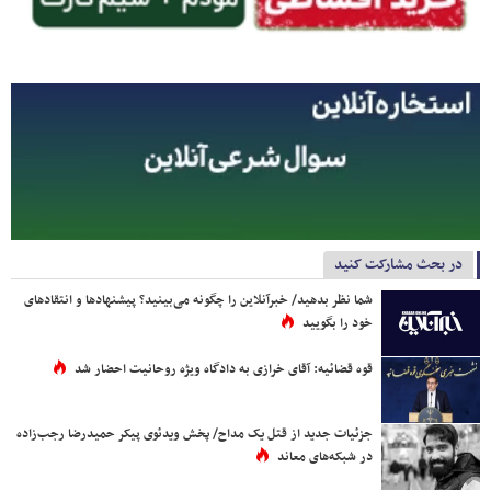
در بحث مشارکت کنید
شما نظر بدهید/ خبرآنلاین را چگونه می‌بینید؟ پیشنهادها و انتقادهای
خود را بگویید
قوه قضائیه: آقای خرازی به دادگاه ویژه روحانیت احضار شد
جزئیات جدید از قتل یک مداح/ پخش ویدئوی پیکر حمیدرضا رجب‌زاده
در شبکه‌های معاند