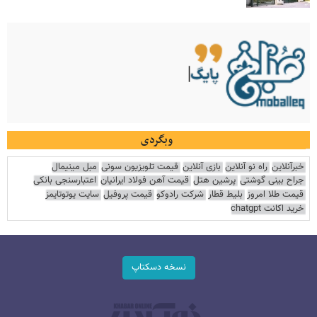
وبگردی
خبرآنلاین
راه نو آنلاین
بازی آنلاین
قیمت تلویزیون سونی
مبل مینیمال
جراح بینی گوشتی
پرشین هتل
قیمت آهن فولاد ایرانیان
اعتبارسنجی بانکی
قیمت طلا امروز
بلیط قطار
شرکت رادوکو
قیمت پروفیل
سایت یوتوتایمز
خرید اکانت chatgpt
نسخه دسکتاپ