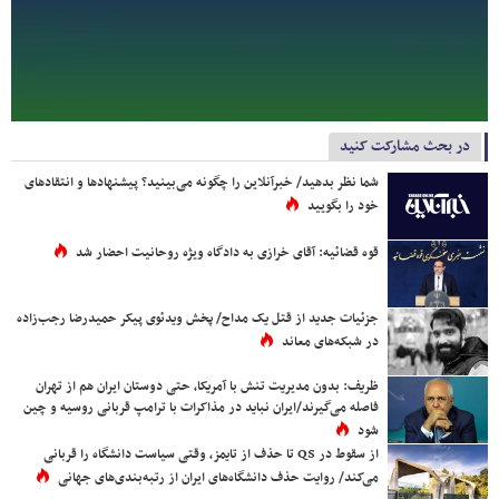
در بحث مشارکت کنید
شما نظر بدهید/ خبرآنلاین را چگونه می‌بینید؟ پیشنهادها و انتقادهای
خود را بگویید
قوه قضائیه: آقای خرازی به دادگاه ویژه روحانیت احضار شد
جزئیات جدید از قتل یک مداح/ پخش ویدئوی پیکر حمیدرضا رجب‌زاده
در شبکه‌های معاند
ظریف: بدون مدیریت تنش با آمریکا، حتی دوستان ایران هم از تهران
فاصله می‌گیرند/ایران نباید در مذاکرات با ترامپ قربانی روسیه و چین
شود
از سقوط در QS تا حذف از تایمز، وقتی سیاست دانشگاه را قربانی
می‌کند/ روایت حذف دانشگاه‌های ایران از رتبه‌بندی‌های جهانی