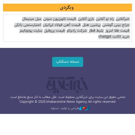
وبگردی
خبرآنلاین
راه نو آنلاین
بازی آنلاین
قیمت تلویزیون سونی
مبل مینیمال
جراح بینی گوشتی
پرشین هتل
قیمت آهن فولاد ایرانیان
اعتبارسنجی بانکی
قیمت طلا امروز
بلیط قطار
شرکت رادوکو
قیمت پروفیل
سایت یوتوتایمز
خرید اکانت chatgpt
نسخه دسکتاپ
تمامی حقوق این سایت برای خبرآنلاین محفوظ است. نقل مطالب با ذکر منبع بلامانع است.
Copyright © 2025 khabaronline News Agancy, All rights reserved
طراحی و تولید: نستوه