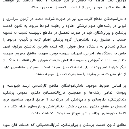
موکول کنند. افرادی که بخشی از این خدمات را انجام داده‌اند نیز موظفند
باقی‌مانده تعهد خود را پس از فراغت از تحصیل به پایان برسانند.
دانش‌آموختگان مقطع کارشناسی نیز در صورت شرکت مجدد در آزمون سراسری و
قبولی در رشته‌های علوم پزشکی، علاوه بر رعایت ضوابط مربوط به قانون خدمت
پزشکان و پیراپزشکان، باید در صورت تحصیل در مقاطع ناپیوسته نسبت به تسویه
حساب با صندوق رفاه دانشجویان گروه پزشکی اقدام کرده و تأییدیه مربوط را
هنگام ثبت‌نام به دانشگاه محل قبولی ارائه کنند؛ بنابراین نداشتن هرگونه تعهد
خاص به دستگاه‌های اجرایی، تعهدات سهمیه بومی، سهمیه مناطق محروم، سهمیه
۳۰ درصد عدالت آموزشی و سهمیه افزایش ظرفیت شورای عالی انقلاب فرهنگی از
دیگر شرایط تعیین‌شده برای ادامه تحصیل مجدد است. همچنین متقاضیان نباید
از نظر مقررات نظام وظیفه با ممنوعیت تحصیل مواجه باشند.
بر اساس ضوابط موجود، دانش‌آموختگان مقاطع کارشناسی ارشد ناپیوسته و
پیوسته تمامی رشته‌ها و همچنین فارغ‌التحصیلان دکتری عمومی پزشکی،
دندانپزشکی، داروسازی و دامپزشکی نیز می‌توانند از طریق آزمون سراسری برای
تحصیل در مقطع دکتری عمومی پزشکی، دندانپزشکی و داروسازی اقدام کنند و در
انتخاب دوره‌های روزانه و شهریه‌پرداز محدودیتی نخواهند داشت.
مطابق قانون خدمت پزشکان و پیراپزشکان، فارغ‌التحصیلانی که خدمات آنان مورد