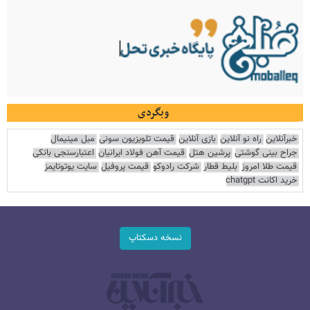
وبگردی
خبرآنلاین
راه نو آنلاین
بازی آنلاین
قیمت تلویزیون سونی
مبل مینیمال
جراح بینی گوشتی
پرشین هتل
قیمت آهن فولاد ایرانیان
اعتبارسنجی بانکی
قیمت طلا امروز
بلیط قطار
شرکت رادوکو
قیمت پروفیل
سایت یوتوتایمز
خرید اکانت chatgpt
نسخه دسکتاپ