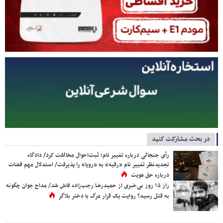
در بحث مشارکت کنید
رأی جنجالی درباره تغییر نام؛ ثبت‌احوال مخالفت کرد/ دادگاه
تجدیدنظر تغییر نام «رقیه» به «رویا» را پذیرفت/ استدلال مهم قضات
درباره حق هویت
راز ۱۵ روز بی‌خبری از حمیدرضا رجب‌زاده فاش شد/ مداح جوان چگونه
به قتل رسید؟ روایت یک قرار مرگ با دختر بلاگر