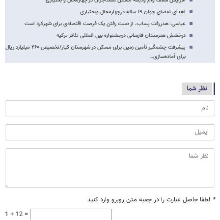
افزایش سقف وام ودیعه مسکن مستأجران در چهارمحال و بختیاری
اهدای اعضای جوان ۱۹ ساله درچهارمحال وبختیاری
عباسی: هدررفت پساب، از دست رفتن یک فرصت اقتصادی برای شهرکرد است
درخشش هنرمندان فارسانی درجشنواره بین المللی تئاتر ترکیه
پیشرفت چشمگیر تأمین زمین برای مسکن در شهرستان کیار/تخصیص ۲۶۰ میلیارد ریال
برای آماده‌سازی…
نظر شما
*
لطفا حاصل عبارت را در جعبه متن روبرو وارد کنید
1 + 12 =