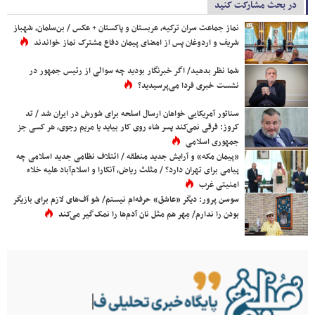
در بحث مشارکت کنید
نماز جماعت سران ترکیه، عربستان و پاکستان + عکس / بن‌سلمان، شهباز
شریف و اردوغان پس از امضای پیمان دفاع مشترک نماز خواندند
شما نظر بدهید/ اگر خبرنگار بودید چه سوالی از رئیس جمهور در
نشست خبری فردا می‌پرسیدید؟
سناتور آمریکایی خواهان ارسال اسلحه برای شورش در ایران شد / تد
کروز: فرقی نمی‌کند پسر شاه روی کار بیاید یا مریم رجوی، هر کسی جز
جمهوری اسلامی
«پیمان مکه» و آرایش جدید منطقه / ائتلاف نظامی جدید اسلامی چه
پیامی برای تهران دارد؟ / مثلث ریاض، آنکارا و اسلام‌آباد علیه خلاء
امنیتی غرب
سوسن پرور: دیگر «عاشق» حرفه‌ام نیستم/ شو آف‌های لازم برای بازیگر
بودن را ندارم/ مِهر هم مثل نان آدم‌ها را نمک‌گیر می‌کند