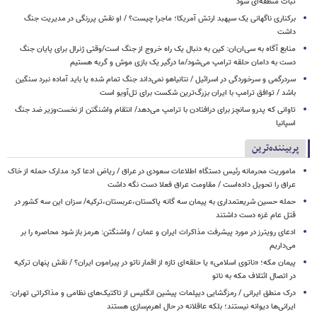
ثبات منطقه‌ای شود
برکناری ناگهانی یک سپهبد ارتش آمریکا؛ ماجرا چیست؟ / او نقش پررنگی در مدیریت جنگ
داشت
منابع آگاه به سی‌ان‌ان: کین به دنبال یک راه خروج از جنگ است/وقتی ژنرال برای پایان جنگ
دست به دامان حلقه ترامپ می‌شود/ما درگیر یک بازی موش و گربه هستیم
سردرگمی و سرخوردگی در اسرائیل / نتانیاهو نمی‌داند جنگ تمام شده یا باید آماده نبرد سنگین
باشد / توافق ترامپ با ایران بزرگ‌ترین شکست برای تل‌آویو است
تاوانی که پدرو سانچز برای درافتادن با ترامپ می‌دهد/ انتقام واشنگتن از نخست‌وزیر ضد جنگ
اسپانیا
پربیننده‌ترین
ماموریت محرمانه رئیس دستگاه اطلاعات سعودی در عراق / ریاض ادعا کرد مدارک حمله از خاک
عراق را تحویل داده‌است / مقاومت عراق فعلا دست نگه داشت
حمله حسین شریعتمداری به پیمان سه گانه پاکستان،عربستان،ترکیه/ سزان این سه کشور در
قتل عام غزه دست داشتند
ادعای رویترز در مورد پیشرفت مذاکرات ایران و عمان / واشنگتن: هرمز باز شود محاصره را بر
می‌داریم
پیمان مکه؛ «ناتوی اسلامی» یا حلقه‌ای تازه از اقمار ناتو در پیرامون ایران؟ / نقش پنهان ترکیه
در اتصال ائتلاف مکه به ناتو
درک منطق ایرانی / رمزگشایی دیپلمات پیشین انگلیس از تاکتیک‌های نظامی و مذاکراتی تهران:
ایرانی‌ها دیوانه نیستند؛ بلکه عاقلانه در حال اهرم‌سازی هستند