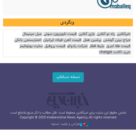
وبگردی
خبرآنلاین
راه نو آنلاین
بازی آنلاین
قیمت تلویزیون سونی
مبل مینیمال
جراح بینی گوشتی
پرشین هتل
قیمت آهن فولاد ایرانیان
اعتبارسنجی بانکی
قیمت طلا امروز
بلیط قطار
شرکت رادوکو
قیمت پروفیل
سایت یوتوتایمز
خرید اکانت chatgpt
نسخه دسکتاپ
تمامی حقوق این سایت برای خبرآنلاین محفوظ است. نقل مطالب با ذکر منبع بلامانع است.
Copyright © 2025 khabaronline News Agancy, All rights reserved
طراحی و تولید: نستوه