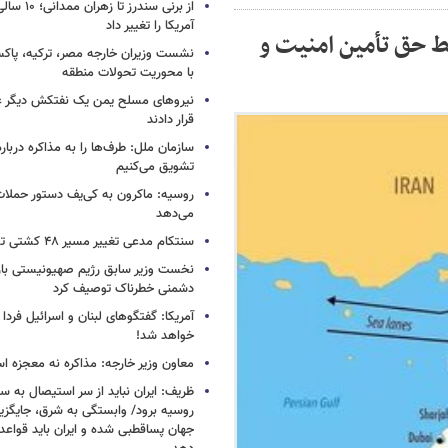
از برنی سندرز
آمریکا را تغییر داد
قط حق تأمین امنیت و
نشست وزیران خارجه مصر، ترکیه، پاکس
با محوریت تحولات منطقه
نیروهای مسلح یمن یک نفتکش دیگر ع
قرار دادند
سازمان ملل: طرف‌ها را به مذاکره دربار
تشویق می‌کنیم
روسیه: ماکرون به کی‌یف دستور حملا
می‌دهد
سنتکام مدعی تغییر مسیر ۴۸ کشتی تجاری شد
نخست وزیر سابق رژیم صهیونیستی بار د
دشمنی خطرناک توصیف کرد
آمریکا: گفتگوهای لبنان و اسرائیل فردا 
خواهد شد!
معاون وزیر خارجه: مذاکره نه معجزه ا
ظریف: ایران نباید از سر استیصال به 
روسیه برود/ وابستگی به شرق، جایگزی
جهان پساقطبی شده و ایران باید قواعد ب