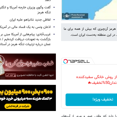
دهد
گفت وگوی وزیران خارجه آمریکا و انگلیس
تنگه هرمز
لفاظی جدید نتانیاهو علیه ایران
اذعان ونس به یک فساد مالی در آمریکا
رمز آن‌چیزی که بیش از همه برای ما
غریب‌آبادی: پیام‌هایی از آمریکا مبنی بر 
 در این منطقه به‌دست ایران است.
بازگشت به تعهدات دریافت کرده‌ایم / تف
عمان درباره ترتیبات تنگه هرمز در آستا
 از روش خانگی سفیدکننده
دان50%تخفیف🔥
تخفیف ویژه!
ن خلیج‌فارس، این حق را دارد که وقتی عبور و مرور از آب‌های