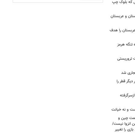
 تا زهران ممدانی؛ ۱۰ سالی که بلوک چپ
تان و عربستان
ربستان را هدف
ه تنگه هرمز
ت تروریستی
یگر قطر را
ازسرگرفته
ست و نه خیانت
سمت چین و
ن انزوا نیست/
ازی را تغییر