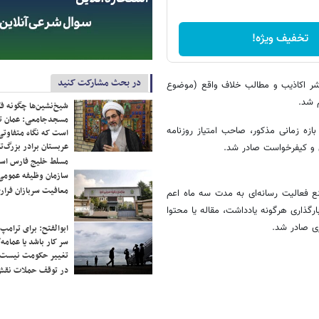
تخفیف ویژه!
در بحث مشارکت کنید
نشر اکاذیب و مطالب خلاف واقع (موضوع
شیخ‌نشین‌ها چگونه فک
مسجدجامعی: عمان تن
ازه زمانی مذکور، صاحب امتیاز روزنامه
است که نگاه متفاوتی 
عربستان برادر بزرگ‌
 و کیفرخواست صادر شد.
مسلط خلیج فارس ا
سازمان وظیفه عمومی 
معافیت سربازان فراری
ع فعالیت رسانه‌ای به مدت سه ماه اعم
ارگذاری هرگونه یادداشت، مقاله یا محتوا
ی صادر شد.
ابوالفتح: برای ترامپ
سر کار باشد یا عمامه/
تغییر حکومت نیست/ 
در توقف حملات نقش