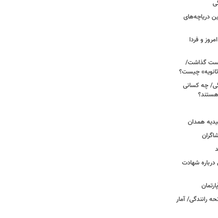
ی
 آبی/ بهترین دریاچه‌های
مروز و فردا
دوم روی دست گذاشت/
ثانویه» چیست؟
ی/ چه کسانی
 هستند؟
یدیه همدان
شاگران
د
درباره شهادت
ه رانندگی/ آمار