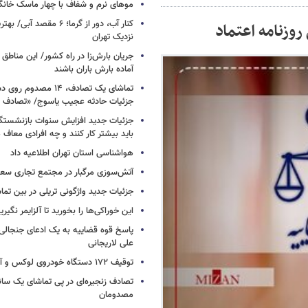
موهای نرم و شفاف با چهار ماسک خانگ
کنار آب، دور از گرما؛ ۶ مقصد
وزنامه اعتماد
نزدیک تهران
جریان بارش‌زا در راه کشور/ این مناطق ا
آماده بارش باران باشند
تماشای یک تصادف، ۱۴ مص
جزئیات حادثه عجیب یاسوج/ «تصادف 
جزئیات جدید افزایش سنوات بازنشستگ
باید بیشتر کار کنند و چه افرادی معاف
هواشناسی استان تهران اطلاعیه داد
آتش‌سوزی مرگبار در مجتمع تجاری سع
جزئیات جدید واژگونی تریلی در بین تما
این خوراکی‌ها را بخورید تا آلزایمر نگیری
پاسخ قوه قضاییه به یک ادعای جنجالی 
علی لاریجانی
توقیف ۱۷۲ دستگاه خودروی لوکس و آپارتمان
تصادف زنجیره‌ای در پی تماشای یک سانح
مصدومان