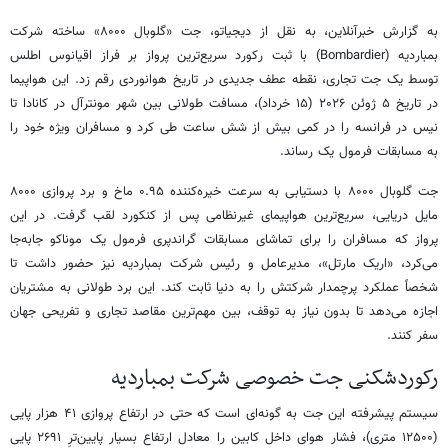
به گزارش خبرآنلاین، به نقل از دیجیاتو، جت «گلوبال ۸۰۰۰» ساخته شرکت
بمباردیه (Bombardier) با ثبت رکورد سریع‌ترین پرواز بر فراز اقیانوس اطلس
توسط یک جت تجاری، نقطه عطف جدیدی در تاریخ هوانوردی رقم زد. این هواپیما
در تاریخ ۵ ژوئن ۲۰۲۶ (۱۵ خرداد)، مسافت طولانی بین شهر مونترآل در کانادا تا
نیس در فرانسه را در کمی بیش از شش ساعت طی کرد و مسافران ویژه خود را
به مسابقات فرمول یک رساند.
جت گلوبال ۸۰۰۰ با دستیابی به سرعت خیره‌کننده ۰.۹۵ ماخ و برد پروازی ۸۰۰۰
مایل دریایی، سریع‌ترین هواپیمای غیرنظامی پس از کنکورد لقب گرفت. در این
پرواز که مسافران را برای تماشای مسابقات گراندپری فرمول یک موناکو جابه‌جا
می‌کرد، «اریک مارتل»، مدیرعامل و رئیس شرکت بمباردیه نیز حضور داشت تا
شخصاً عملکرد پرچمدار شرکتش را به دنیا ثابت کند. این برد طولانی به مشتریان
اجازه می‌دهد تا بدون نیاز به توقف، بین مهم‌ترین مقاصد تجاری و تفریحی جهان
سفر کنند.
رکوردشکنی جت خصوصی شرکت بمباردیه
سیستم پیشرفته این جت به گونه‌ای است که حتی در ارتفاع پروازی ۴۱ هزار پایی
(۱۲۵۰۰ متری)، فشار هوای داخل کابین را معادل ارتفاع بسیار پایین‌ترِ ۲۶۹۱ پایی