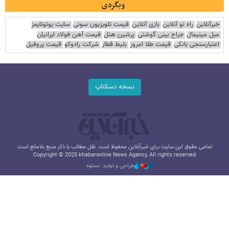
وبگردی
خبرآنلاین
راه نو آنلاین
بازی آنلاین
قیمت تلویزیون سونی
سایت یوتوتایمز
مبل مینیمال
جراح بینی گوشتی
پرشین هتل
قیمت آهن فولاد ایرانیان
اعتبارسنجی بانکی
قیمت طلا امروز
بلیط قطار
شرکت رادوکو
قیمت پروفیل
نسخه دسکتاپ
تمامی حقوق این سایت برای خبرآنلاین محفوظ است. نقل مطالب با ذکر منبع بلامانع است.
Copyright © 2025 khabaronline News Agancy, All rights reserved
طراحی و تولید: نستوه