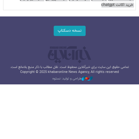
خرید اکانت chatgpt
نسخه دسکتاپ
تمامی حقوق این سایت برای خبرآنلاین محفوظ است. نقل مطالب با ذکر منبع بلامانع است.
Copyright © 2025 khabaronline News Agancy, All rights reserved
طراحی و تولید: نستوه