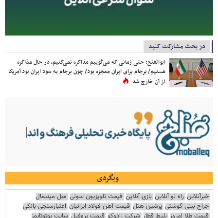
در بحث مشارکت کنید
ابوالفتح: حتی زمانی که می‌گوییم مذاکره نمی‌کنیم، در حال مذاکره
هستیم/ برجام برای ایران معجزه بود/ چون برجام به سود ایران بود آمریکا
از آن خارج شد
وبگردی
خبرآنلاین
راه نو آنلاین
بازی آنلاین
قیمت تلویزیون سونی
مبل مینیمال
جراح بینی گوشتی
پرشین هتل
قیمت آهن فولاد ایرانیان
اعتبارسنجی بانکی
قیمت طلا امروز
بلیط قطار
شرکت رادوکو
قیمت پروفیل
سایت یوتوتایمز