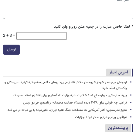
*
لطفا حاصل عبارت را در جعبه متن روبرو وارد کنید
2 + 3 =
ارسال
آخرین اخبار
اردوغان در جده و شهباز شریف در مکه/ انتظار می‌رود پیمان دفاعی سه جانبه ترکیه، عربستان و
پاکستان امضا شود
پرونده اپستین دوباره داغ شد/ شکایت علیه وزارت دادگستری برای افشای اسناد محرمانه
ترامپ چه خوابی برای ۲۰۲۸ دیده است؟/ حمایت محرمانه از نامزدی جی‌دی ونس
نتایج نظرسنجی: اکثر آمریکایی ها معتقدند جنگ علیه ایران، خاورمیانه را بی ثبات تر می کند
عراقچی پیام جدیدی صادر کرد + جزئیات
پربیننده‌ترین