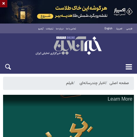
×
فارسی
العربية
English
تماس با ما
درباره ما
تبلیغات
آرشیو
جمعه ۱۶ مرداد ۱۴۰۵
صفحه اصلی
اخبار چندرسانه‌ای
فیلم