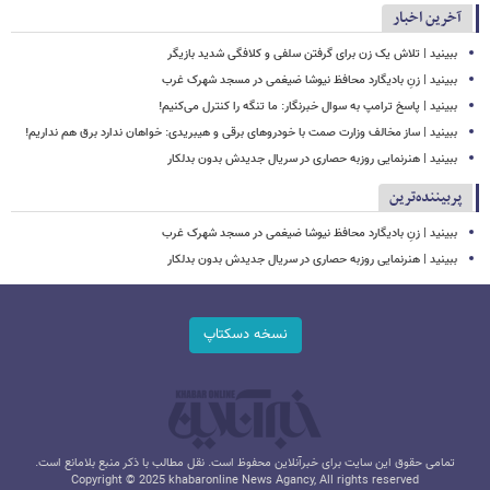
آخرین اخبار
ببینید | تلاش یک زن برای گرفتن سلفی و کلافگی شدید بازیگر
ببینید | زنِ بادیگارد محافظ نیوشا ضیغمی در مسجد شهرک غرب
ببینید | پاسخ ترامپ به سوال خبرنگار: ما تنگه را کنترل می‌کنیم!
ببینید | ساز مخالف وزارت صمت با خودروهای برقی و هیبریدی: خواهان ندارد برق هم نداریم!
ببینید | هنرنمایی روزبه حصاری در سریال جدیدش بدون بدلکار
پربیننده‌ترین
ببینید | زنِ بادیگارد محافظ نیوشا ضیغمی در مسجد شهرک غرب
ببینید | هنرنمایی روزبه حصاری در سریال جدیدش بدون بدلکار
نسخه دسکتاپ
تمامی حقوق این سایت برای خبرآنلاین محفوظ است. نقل مطالب با ذکر منبع بلامانع است.
Copyright © 2025 khabaronline News Agancy, All rights reserved