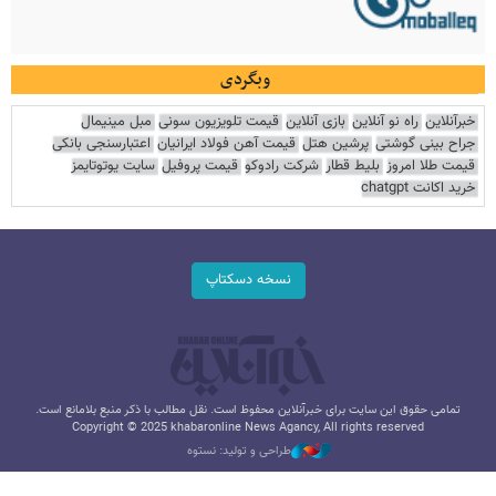
وبگردی
خبرآنلاین
راه نو آنلاین
بازی آنلاین
قیمت تلویزیون سونی
مبل مینیمال
جراح بینی گوشتی
پرشین هتل
قیمت آهن فولاد ایرانیان
اعتبارسنجی بانکی
قیمت طلا امروز
بلیط قطار
شرکت رادوکو
قیمت پروفیل
سایت یوتوتایمز
خرید اکانت chatgpt
نسخه دسکتاپ
تمامی حقوق این سایت برای خبرآنلاین محفوظ است. نقل مطالب با ذکر منبع بلامانع است.
Copyright © 2025 khabaronline News Agancy, All rights reserved
طراحی و تولید: نستوه