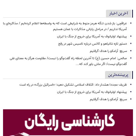
آخرین اخبار
عراقچی: باز شدن تنگه هرمز منوط به شرایطی است که به واسطه‌ها اعلام کرده‌ایم / مذاکره‌ای با
آمریکا نداریم / در مراحل پایانی مذاکرات با عمان هستیم
پیشنهاد اولیانوف به آمریکا برای خروج از جنگ با ایران
دستور تازه نتانیاهو و کاتس درباره تاسیس شهر در رفح
سریع: آرامکو را هدف گرفتیم
صالحی: امام حسین (ع) تا آخرین لحظه راه گفت‌وگو را نبست/ مقاومت هرگز به معنای نفی
گفت‌وگو نیست/ اگر ملتی باور کند که....
پربیننده‌ترین
ظریف مجددا هشدار داد: ائتلاف اسلامی تشکیل دهید؛ «اسرائیل بزرگ» در راه است
پیشنهاد اولیانوف به آمریکا برای خروج از جنگ با ایران
سریع: آرامکو را هدف گرفتیم