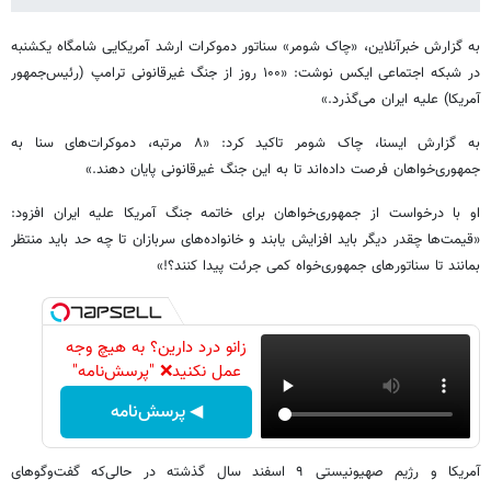
به گزارش خبرآنلاین، «چاک شومر» سناتور دموکرات ارشد آمریکایی شامگاه یکشنبه
در شبکه اجتماعی ایکس نوشت: «۱۰۰ روز از جنگ غیرقانونی ترامپ (رئیس‌جمهور
آمریکا) علیه ایران می‌گذرد.»
به گزارش ایسنا، چاک شومر تاکید کرد: «۸ مرتبه، دموکرات‌های سنا به
جمهوری‌خواهان فرصت داده‌اند تا به این جنگ غیرقانونی پایان دهند.»
او با درخواست از جمهوری‌خواهان برای خاتمه جنگ آمریکا علیه ایران افزود:
«قیمت‌ها چقدر دیگر باید افزایش یابند و خانواده‌های سربازان تا چه حد باید منتظر
بمانند تا سناتورهای جمهوری‌خواه کمی جرئت پیدا کنند؟!»
زانو درد دارین؟ به هیچ وجه
عمل نکنید❌ "پرسش‌نامه"
◀ پرسش‌نامه
آمریکا و رژیم صهیونیستی ۹ اسفند سال گذشته در حالی‌که گفت‌وگوهای