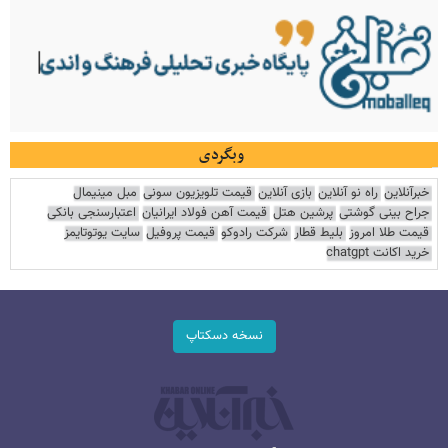
وبگردی
خبرآنلاین
راه نو آنلاین
بازی آنلاین
قیمت تلویزیون سونی
مبل مینیمال
جراح بینی گوشتی
پرشین هتل
قیمت آهن فولاد ایرانیان
اعتبارسنجی بانکی
قیمت طلا امروز
بلیط قطار
شرکت رادوکو
قیمت پروفیل
سایت یوتوتایمز
خرید اکانت chatgpt
نسخه دسکتاپ