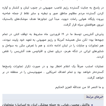
در پاسخ به جنایت گسترده رژیم غاصب صهیونی در جنوب لبنان و کشتار و آواره
کردن گسترده مردم مظلوم مناطق صور و نبطیه و سایر نقاط از جمله ضاحیه
بیروت پایگاه هوایی رامات دیوید، مبدأ این تجاوزها هدف موشک‌های بالستیک
نیروی هوافضای سپاه قرار گرفت.
پذیرش آتش‌بس توسط ما در ۱۹ فروردین ماه مشروط به توقف اتش در تمام
جبهه‌ها بود؛ لکن مثل همیشه آمریکا و رژیم صهیونی به تعهد خود پایبند نبودند،
هم تجاوزات و جنایات را در لبنان ادامه دادند و هم با تعرض مکرر به سواحل و
شناورهای ایرانی در تنگه هرمز، دریای عمان و اقیانوس هند آتش‌بس را نقض
کردند.
عملیات امشب صرفاً یک اعلام اخطار بود و در صورت تکرار تجاوزات پاسخ‌ها
گسترده‌تر خواهد بود و تمام اهداف امریکایی ـ صهیونیستی را در منطقه در بر
خواهد گرفت.
و ما النصر الا من عندالله العزیز الحکیم
خبرهای مرتبط
واکنش محسن رضایی به حمله موشکی ایران به اسراییل؛ متجاوزان