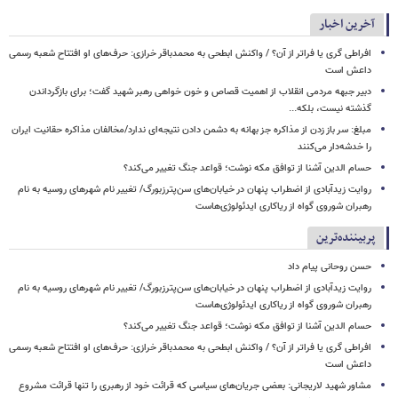
آخرین اخبار
افراطی گری یا فراتر از آن؟ / واکنش ابطحی به محمدباقر خرازی: حرف‌های او افتتاح شعبه رسمی
داعش است
دبیر جبهه مردمی انقلاب از اهمیت قصاص و خون خواهی رهبر شهید گفت؛ برای بازگرداندن
گذشته نیست، بلکه...
مبلغ: سر باز زدن از مذاکره‌ جز بهانه به دشمن دادن نتیجه‌ای ندارد/مخالفان مذاکره حقانیت ایران
را خدشه‌دار می‌کنند
حسام الدین آشنا از توافق مکه نوشت؛ قواعد جنگ تغییر می‌کند؟
روایت زیدآبادی از اضطراب پنهان در خیابان‌های سن‌پترزبورگ/ تغییر نام شهرهای روسیه به نام
رهبران شوروی گواه از ریاکاری ایدئولوژی‌هاست
پربیننده‌ترین
حسن روحانی پیام داد
روایت زیدآبادی از اضطراب پنهان در خیابان‌های سن‌پترزبورگ/ تغییر نام شهرهای روسیه به نام
رهبران شوروی گواه از ریاکاری ایدئولوژی‌هاست
حسام الدین آشنا از توافق مکه نوشت؛ قواعد جنگ تغییر می‌کند؟
افراطی گری یا فراتر از آن؟ / واکنش ابطحی به محمدباقر خرازی: حرف‌های او افتتاح شعبه رسمی
داعش است
مشاور شهید لاریجانی: بعضی جریان‌های سیاسی که قرائت خود از رهبری را تنها قرائت مشروع