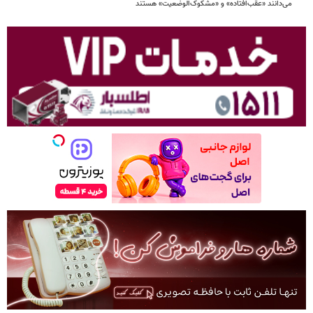
می‌دانند «عقب‌افتاده» و «مشکوک‌الوضعیت» هستند