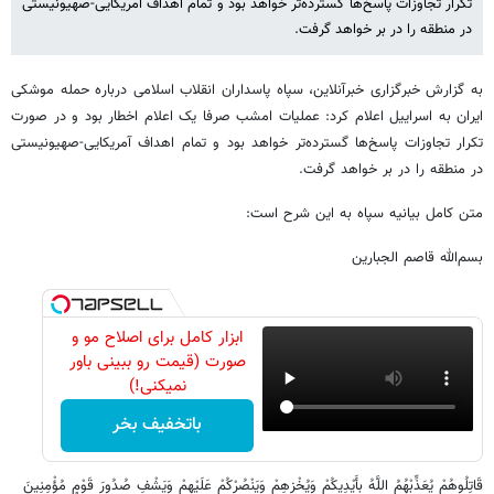
تکرار تجاوزات پاسخ‌ها گسترده‌تر خواهد بود و تمام اهداف آمریکایی-صهیونیستی
در منطقه را در بر خواهد گرفت.
به گزارش خبرگزاری خبرآنلاین، سپاه پاسداران انقلاب اسلامی درباره حمله موشکی
ایران به اسراییل اعلام کرد: عملیات امشب صرفا یک اعلام اخطار بود و در صورت
تکرار تجاوزات پاسخ‌ها گسترده‌تر خواهد بود و تمام اهداف آمریکایی-صهیونیستی
در منطقه را در بر خواهد گرفت.
متن کامل بیانیه سپاه به این شرح است:
بسم‌الله قاصم الجبارین
ابزار کامل برای اصلاح مو و
صورت (قیمت رو ببینی باور
نمیکنی!)
باتخفیف بخر
قَاتِلُوهُمْ یُعَذِّبْهُمُ اللَّهُ بِأَیْدِیکُمْ وَیُخْزِهِمْ وَیَنْصُرْکُمْ عَلَیْهِمْ وَیَشْفِ صُدُورَ قَوْمٍ مُؤْمِنِینَ