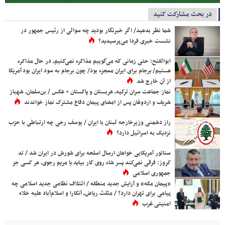
در بحث مشارکت کنید
شما نظر بدهید/ اگر خبرنگار بودید چه سوالی از رئیس جمهور در
نشست خبری فردا می‌پرسیدید؟
ابوالفتح: حتی زمانی که می‌گوییم مذاکره نمی‌کنیم، در حال مذاکره
هستیم/ برجام برای ایران معجزه بود/ چون برجام به سود ایران بود آمریکا
از آن خارج شد
نماز جماعت سران ترکیه، عربستان و پاکستان + عکس / بن‌سلمان، شهباز
شریف و اردوغان پس از امضای پیمان دفاع مشترک نماز خواندند
راز دشمنی وزیرخارجه لبنان با ایران / یوسف رجی چه ارتباطی با حزب
نزدیک به اسرائیل دارد؟
سناتور آمریکایی خواهان ارسال اسلحه برای شورش در ایران شد / تد
کروز: فرقی نمی‌کند پسر شاه روی کار بیاید یا مریم رجوی، هر کسی جز
جمهوری اسلامی
«پیمان مکه» و آرایش جدید منطقه / ائتلاف نظامی جدید اسلامی چه
پیامی برای تهران دارد؟ / مثلث ریاض، آنکارا و اسلام‌آباد علیه خلاء
امنیتی غرب