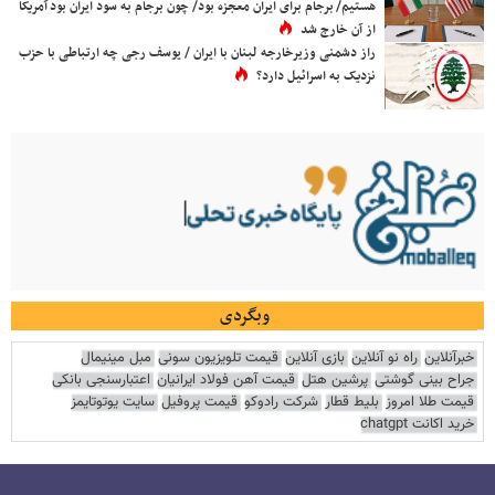
هستیم/ برجام برای ایران معجزه بود/ چون برجام به سود ایران بود آمریکا
از آن خارج شد
راز دشمنی وزیرخارجه لبنان با ایران / یوسف رجی چه ارتباطی با حزب
نزدیک به اسرائیل دارد؟
وبگردی
خبرآنلاین
راه نو آنلاین
بازی آنلاین
قیمت تلویزیون سونی
مبل مینیمال
جراح بینی گوشتی
پرشین هتل
قیمت آهن فولاد ایرانیان
اعتبارسنجی بانکی
قیمت طلا امروز
بلیط قطار
شرکت رادوکو
قیمت پروفیل
سایت یوتوتایمز
خرید اکانت chatgpt