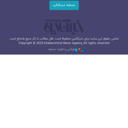
نسخه دسکتاپ
تمامی حقوق این سایت برای خبرآنلاین محفوظ است. نقل مطالب با ذکر منبع بلامانع است.
Copyright © 2025 khabaronline News Agancy, All rights reserved
طراحی و تولید: نستوه