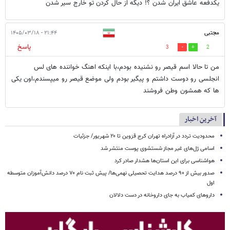
یکدفعه عاشق ایران شدن ؟! دیگه از حال کردن تو خارج سیر شدن
مجتبی
۲۱:۴۴ - ۱۴۰۵/۰۳/۱۸
پاسخ
3
2
من تا حالا اسم قیصر رو نشنیده بودم،با اینکه اهنگ خواننده های لس
انجلسی رو دوست داشتم و پیگیر بودم ولی موضع قیصر رو میپسندم،اون یکی
ها که همشون وطن فروشند
آخرین اخبار
محدودیت تردد در آزادراه تهران کرج قزوین تا ۲۰ شهریور/ جزئیات
اسامی ژل‌های غیر مجاز شستشوی پوست منتشر شد
هواشناسی برای این استان‌ها هشدار صادر کرد
صدور بیش از ۹۰ درصد هدایت تحصیلی نهمی‌ها/ پیش ثبت نام ۷۰ درصد دانش‌آموزان متوسطه
اول
داروهای کمیاب به جای داروخانه در دست دلالان