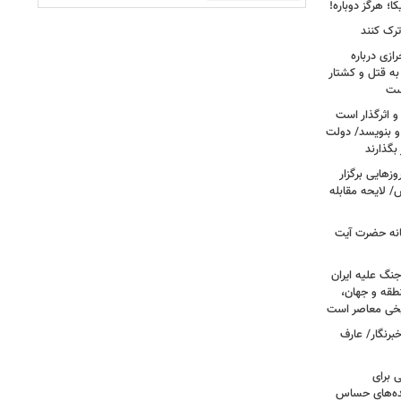
؛ هرگز دوباره!
ترک کنند
ازی درباره
به قتل و کشتار
ست
و اثرگذار است
 و بنویسد/ دولت
 بگذارند
هایی برگزار
 لایحه مقابله
انه حضرت آیت
جنگ علیه ایران
طقه و جهان،
ریخی معاصر است
برنگار/ عارف
 برای
نده‌های حساس