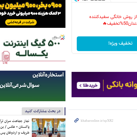
 از روش خانگی سفیدکننده
دان50%تخفیف🔥
تخفیف ویژه!
در بحث مشارکت کنید
نماز جماعت سران ترک
پاکستان + عکس / بن‌س
شریف و اردوغان پس ا