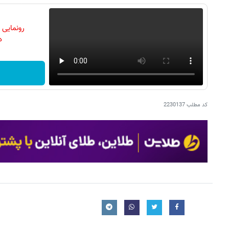
رونمایی
دن
کد مطلب
2230137