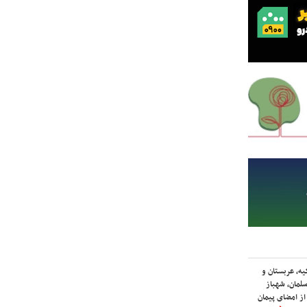
یه، عربستان و
لمان، شهباز
ز امضای پیمان