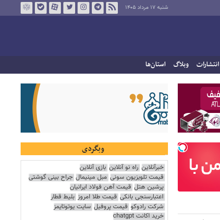
شنبه ۱۷ مرداد ۱۴۰۵
انتشارات
وبلاگ
استان‌ها
وبگردی
خبرآنلاین
راه نو آنلاین
بازی آنلاین
قیمت تلویزیون سونی
مبل مینیمال
جراح بینی گوشتی
پرشین هتل
قیمت آهن فولاد ایرانیان
اعتبارسنجی بانکی
قیمت طلا امروز
بلیط قطار
شرکت رادوکو
قیمت پروفیل
سایت یوتوتایمز
خرید اکانت chatgpt