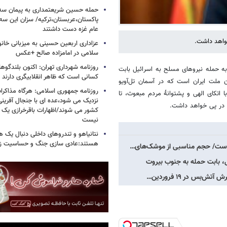
حمله حسین شریعتمداری به پیمان سه 
پاکستان،عربستان،ترکیه/ سزان این سه
عام غزه دست داشتند
خواهد داشت.
عزاداری اربعین حسینی به میزبانی خان
سلامی در امامزاده صالح +عکس
روزنامه شهرداری تهران: اکنون بلندگ
به حمله نیروهای مسلح به اسرائیل بابت
کسانی است که ظاهر انقلابیگری دارند
ملت ایران است که در آسمان تل‌آویو
روزنامه جمهوری اسلامی: هرگاه مذاکرا
ا اتکای الهی و پشتوانۀ مردم مبعوث، تا
نزدیک می شود،عده ای با جنجال آفرینی
تر در پی خواهد داشت.
کشور می شوند/اظهارات باقرخرازی یک ا
نیست
نتانیاهو و تندروهای داخلی دنبال یک
هستند:عادی سازی جنگ و حساسیت زدا
ده است/ حجم مناسبی از موشک‌های…
ل، بابت حمله به جنوب بیروت
بس در ۱۹ فروردین…