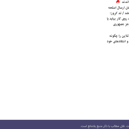
ندند
ان ارسال اسلحه
شد / تد کروز:
روی کار بیاید یا
جز جمهوری
لاین را چگونه
و انتقادهای خود
 نقل مطالب با ذکر منبع بلامانع است.