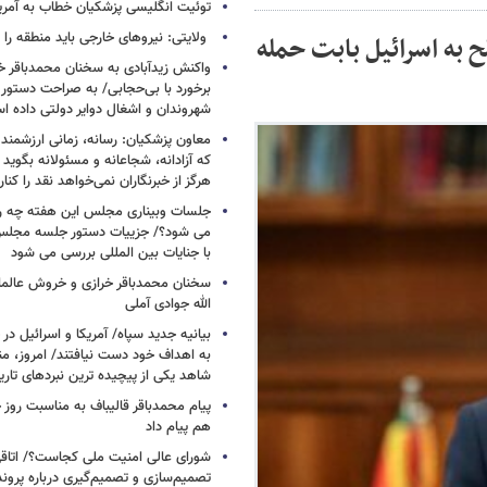
توئیت انگلیسی پزشکیان خطاب به آمریکا
ولایتی: نیروهای خارجی باید منطقه را 
 به اسرائیل بابت حمله
واکنش زیدآبادی به سخنان محمدباقر خر
برخورد با بی‌حجابی/ به صراحت دستور 
شهروندان و اشغال دوایر دولتی داده ا
معاون پزشکیان: رسانه، زمانی ارزشمند 
که آزادانه، شجاعانه و مسئولانه بگوید
هرگز از خبرنگاران نمی‌خواهد نقد را کنار
جلسات وبیناری مجلس این هفته چه روز
می شود؟/ جزییات دستور جلسه مجلس/
با جنایات بین المللی بررسی می شود
سخنان محمدباقر خرازی و خروش عالم
الله جوادی آملی
بیانیه جدید سپاه/ آمریکا و اسرائیل در 
به اهداف خود دست نیافتند/ امروز، من
شاهد یکی از پیچیده ترین نبردهای تا
پیام محمدباقر قالیباف به مناسبت روز خ
هم پیام داد
شورای عالی امنیت ملی کجاست؟/ اتاقی
تصمیم‌سازی و تصمیم‌گیری درباره پرو