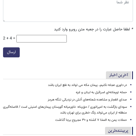
*
لطفا حاصل عبارت را در جعبه متن روبرو وارد کنید
2 + 4 =
ارسال
آخرین اخبار
در داوری عجله نکنیم، پیمان مکه می تواند به نفع ایران باشد
حمله توپخانه‌ای اسرائیل به لبنان و غزه
صدای انفجار و مشاهده شعله‌های آتش در نزدیکی تنگه هرمز
سودای بازگشت به امپراتوری / حق‌پناه: خاورمیانه گورستان پیمان‌های امنیتی است / فاصله‌گیری
منطقه از ایران می‌تواند زنگ خطری برای تهران باشد
حملات یمن به المخا ۷ کشته و ۳۰ مجروح برجا گذاشت
پربیننده‌ترین