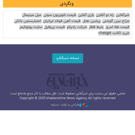
وبگردی
خبرآنلاین
راه نو آنلاین
بازی آنلاین
قیمت تلویزیون سونی
مبل مینیمال
جراح بینی گوشتی
پرشین هتل
قیمت آهن فولاد ایرانیان
اعتبارسنجی بانکی
قیمت طلا امروز
بلیط قطار
شرکت رادوکو
قیمت پروفیل
سایت یوتوتایمز
خرید اکانت chatgpt
نسخه دسکتاپ
تمامی حقوق این سایت برای خبرآنلاین محفوظ است. نقل مطالب با ذکر منبع بلامانع است.
Copyright © 2025 khabaronline News Agancy, All rights reserved
طراحی و تولید: نستوه