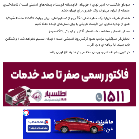
سودای بازگشت به امپراتوری / حق‌پناه: خاورمیانه گورستان پیمان‌های امنیتی است / فاصله‌گیری
منطقه از ایران می‌تواند زنگ خطری برای تهران باشد
هشدار ظریف درباره یک خطر داخلی؛نگذاریم از دستاوردهای ایران روایت «ذلت» ساخته شود/با
عبور از تهدیدمداری این فرصت تاریخی را برای نسل‌های آینده حفظ کنیم
صدای انفجار و مشاهده شعله‌های آتش در نزدیکی تنگه هرمز
تحلیل‌گر اسرائیلی: ترامپ هنوز گرفتار رویا اندیشی است / تهران تسلیم نخواهد شد / واشنگتن
باید ببیند آیا برنامه‌ای دارد اگر ...
در داوری عجله نکنیم، پیمان مکه می تواند به نفع ایران باشد