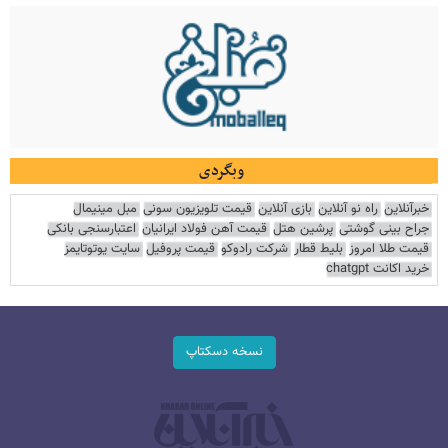
وبگردی
خبرآنلاین
راه نو آنلاین
بازی آنلاین
قیمت تلویزیون سونی
مبل مینیمال
جراح بینی گوشتی
پرشین هتل
قیمت آهن فولاد ایرانیان
اعتبارسنجی بانکی
قیمت طلا امروز
بلیط قطار
شرکت رادوکو
قیمت پروفیل
سایت یوتوتایمز
خرید اکانت chatgpt
نسخه دسکتاپ