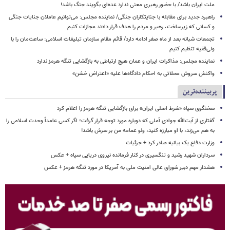
ملت ایران باشد/ با حضور رهبری معنی ندارد عده‌ای بگویند جنگ باشد!
راهبرد جدید برای مقابله با جنایتکاران جنگی/ نماینده مجلس: می‌توانیم عاملان جنایات جنگی
و کسانی که زیرساخت‌، رهبر و مردم را هدف قرار دادند مجازات کنیم
تجمعات شبانه بعد از ماه صفر ادامه دارد/ قائم مقام سازمان تبلیغات اسلامی: ساعت‌مان را با
ولی‌فقیه تنظیم‌ کنیم
نماینده مجلس: مذاکرات ایران و عمان هیچ ارتباطی به بازگشایی تنگه هرمز ندارد
واکنش سروش محلاتی به احکام دادگاه‌ها علیه «اعتراض خشن»
پربیننده‌ترین
سخنگوی سپاه «شرط اصلی ایران» برای بازگشایی تنگه هرمز را اعلام کرد
گفتاری از آیت‌الله جوادی آملی که دوباره مورد توجه قرار گرفت؛ اگر کسی عامداً وحدت اسلامی را
به هم می‌زند، با او مبارزه کنید، ولو عمامه من بر سرش باشد!
وزارت دفاع یک بیانیه صادر کرد + جزئیات
سرداران شهید رشید و تنگسیری در کنار فرمانده نیروی دریایی سپاه + عکس
هشدار مهم دبیر شورای عالی امنیت ملی به آمریکا در مورد تنگه هرمز + عکس