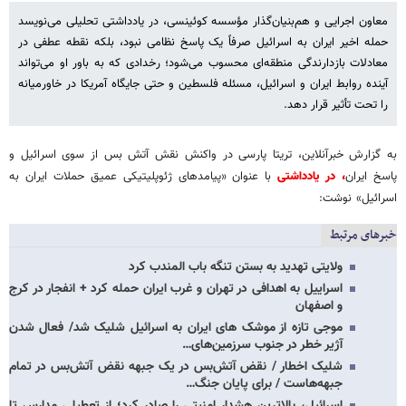
معاون اجرایی و هم‌بنیان‌گذار مؤسسه کوئینسی، در یادداشتی تحلیلی می‌نویسد
حمله اخیر ایران به اسرائیل صرفاً یک پاسخ نظامی نبود، بلکه نقطه عطفی در
معادلات بازدارندگی منطقه‌ای محسوب می‌شود؛ رخدادی که به باور او می‌تواند
آینده روابط ایران و اسرائیل، مسئله فلسطین و حتی جایگاه آمریکا در خاورمیانه
را تحت تأثیر قرار دهد.
به گزارش خبرآنلاین، تریتا پارسی در واکنش نقش آتش بس از سوی اسرائیل و
پاسخ ایران
، در یادداشتی
با عنوان «پیامدهای ژئوپلیتیکی عمیق حملات ایران به
اسرائیل» نوشت:
خبرهای مرتبط
ولایتی تهدید به بستن تنگه باب المندب کرد
اسراییل به اهدافی در تهران و غرب ایران حمله کرد + انفجار در کرج
و اصفهان
موجی تازه از موشک های ایران به اسرائیل شلیک شد/ فعال شدن
آژیر خطر در جنوب سرزمین‌های…
شلیک اخطار / نقض آتش‌بس در یک جبهه نقض آتش‌بس در تمام
جبهه‌هاست / برای پایان جنگ…
اسرائیل، بالاترین هشدار امنیتی را صادر کرد؛ از تعطیلی مدارس تا