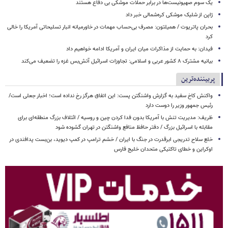
یک‌ سوم صهیونیست‌ها در برابر حملات موشکی بی دفاع هستند
ژاپن از شلیک موشکی کره‌شمالی خبر داد
بحران پاتریوت / همیلتون: مصرف بی‌حساب مهمات در خاورمیانه انبار تسلیحاتی آمریکا را خالی
کرد
فیدان: به حمایت از مذاکرات میان ایران و آمریکا ادامه خواهیم داد
بیانیه مشترک ۸ کشور عربی و اسلامی: تجاوزات اسرائیل آتش‌بس غزه را تضعیف می‌کند
پربیننده‌ترین
واکنش کاخ سفید به گزارش واشنگتن پست: این اتفاق هرگز رخ نداده است؛ اخبار جعلی است/
رئیس جمهور وزیر را دوست دارد
ظریف: مدیریت تنش با آمریکا بدون فدا کردن چین و روسیه / ائتلاف بزرگ منطقه‌ای برای
مقابله با اسرائیل بزرگ / دفتر حافظ منافع واشنگتن در تهران گشوده شود
خلع سلاح تدریجی ابرقدرت در جنگ با ایران / خشم ترامپ در کمپ دیوید، بن‌بست پدافندی در
اوکراین و خطای تاکتیکی متحدان خلیج فارس