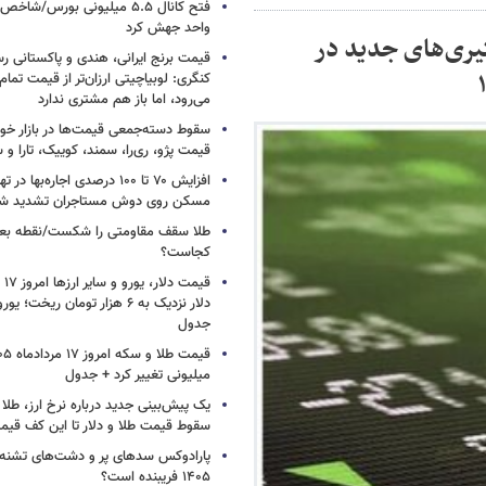
واحد جهش کرد
از درگیری‌های جدید در
قیمت برنج ایرانی، هندی و پاکستانی رس
کنگری: لوبیاچیتی ارزان‌تر از قیمت تم
می‌رود، اما باز هم مشتری ندارد
سقوط دسته‌جمعی قیمت‌ها در بازار خود
قیمت پژو، ری‌را، سمند، کوییک، تارا و
افزایش ۷۰ تا ۱۰۰ درصدی اجاره‌به
مسکن روی دوش مستاجران تشدید ش
طلا سقف مقاومتی را شکست/نقطه بع
کجاست؟
جدول
میلیونی تغییر کرد + جدول
یک پیش‌بینی جدید درباره نرخ ارز، طلا
سقوط قیمت طلا و دلار تا این کف قیم
پارادوکس سدهای پر و دشت‌های تشنه/ چ
۱۴۰۵ فریبنده است؟