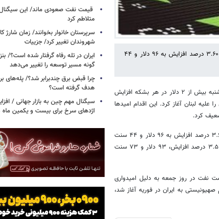
قیمت نفت صعودی ماند/ این سیگنال‌ها 
متلاطم کرد
سرپرستان خانوار بخوانند/ زمان شارژ کا
شهروندان تغییر کرد/ جزییات
قیمت هر بشکه نفت برنت دریای شمال امروز با ۳ دلار و ۳۵ سنت معادل ۳.۶۰ درصد افزایش به ۹۶ دلار و ۴۴
ایران در تله رفاه گرفتار شده است؟/ بنز
گونه مسیر توسعه را تغییر می‌دهد
چرا قبض برق چندبرابر شد؟/ پله‌های بر
هدف گرفته است؟
به گزارش خبرگزاری خبرآنلاین، براساس گزارش رویترز، قیمت‌ نفت در روز دوشنبه بیش از ۲ دلار در هر بشکه افزایش
سیگنال‌ مهم چین به بازار جهانی / افزا
علیه لبنان آغاز کرد. این اقدام امیدها
اژدهای سرخ برای بیست و یکمین ماه م
ضعیف کرد.
قیمت هر بشکه نفت برنت دریای شمال امروز با ۳ دلار و ۳۵ سنت معادل ۳.۶۰ درصد افزایش به ۹۶ دلار و ۴۴ سنت
رسید. نفت وست تگزاس اینترمدیت آمریکا هم با ۳ دلار و ۱۹ سنت معلدل ۳.۵۲ درصد افزایش، ۹۳ دلار و ۷۳ سنت
ت نفت در روز جمعه به دلیل امیدواری
 صهیونیستی به ایران در فوریه آغاز شد،