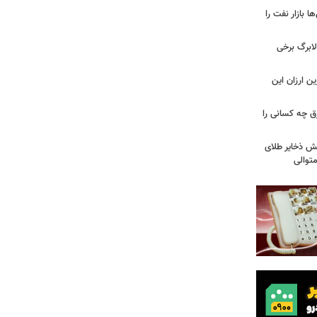
بازار نفت را
لابرگ برخی
ین ارزان این
ق چه کسانی را
یش ذخایر طلای
توالی