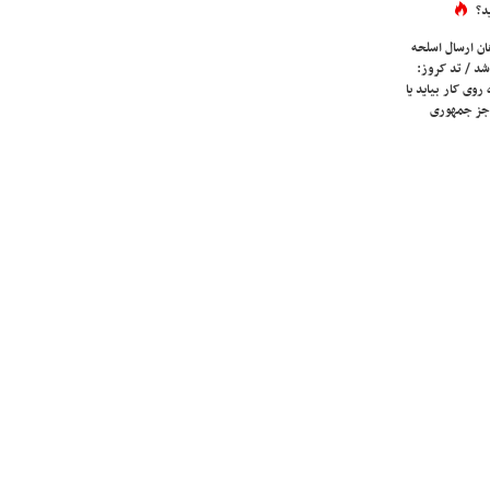
د؟
ان ارسال اسلحه
شد / تد کروز:
روی کار بیاید یا
جز جمهوری