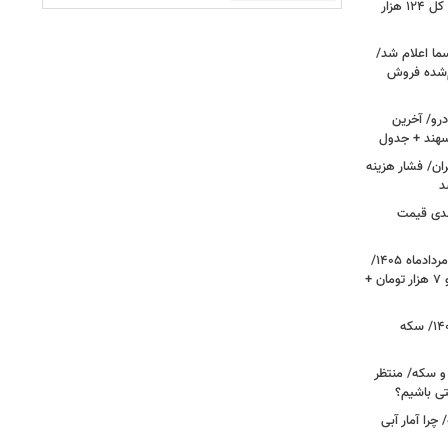
فتح کانال ۵.۵ میلیونی بورس/شاخص کل ۱۲۴ هزار
ما اعلام شد/
ام‌شده فروش
رو/ آخرین
 سهند + جدول
ا در تهران/ فشار هزینه
د
دی قیمت
قیمت دلار، یورو و سایر ارزها امروز ۱۷ مردادماه ۱۴۰۵/
دلار نزدیک به ۶ هزار تومان ریخت؛ یورو ۷ هزار تومان +
قیمت طلا و سکه امروز ۱۷ مردادماه ۱۴۰۵/ سکه
 و سکه/ منتظر
تی باشیم؟
را آمار آبی