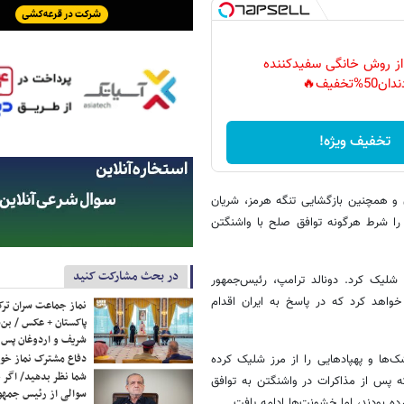
 از روش خانگی سفیدکننده
دان50%تخفیف🔥
تخفیف ویژه!
ن و همچنین بازگشایی تنگه هرمز، شریان
ن را شرط هرگونه توافق صلح با واشنگتن
در بحث مشارکت کنید
لیک کرد. دونالد ترامپ، رئیس‌جمهور
خواهد کرد که در پاسخ به ایران اقدام
نماز جماعت سران ترک
پاکستان + عکس / بن‌س
شریف و اردوغان پس ا
دفاع مشترک نماز خوا
‌ها و پهپادهایی را از مرز شلیک کرده
شما نظر بدهید/ اگر خ
 صهیونیستی روز ۳ ژوئن اعلام کردند که پس از مذاکرات در واشنگتن به توافق
سوالی از رئیس جمه
ه بودند، اما خشونت‌ها ادامه یافت.