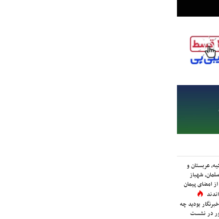
یه، عربستان و
لمان، شهباز
ز امضای پیمان
ندند
برنگار بودید چه
ور در نشست