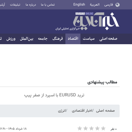
فارسی
العربية
English
تماس با ما
درباره ما
تبلیغات
آرشی
صفحه اصلی
سیاست
اقتصاد
فرهنگ
جامعه
بین‌الملل
ورزش
تا
مطالب پیشنهادی
ترید EURUSD با اسپرد از صفر پیپ
صفحه اصلی
اخبار اقتصادی
انرژی
۱۸ خرداد ۱۴۰۵ - ۱۶:۲۰
۰ نفر