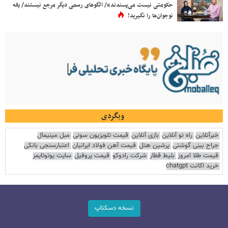
حکومتی نیست می‌پسندند»/ الگوهای رسمی دیگر مرجع نیستند/ یقه
نوجوان‌ها را نگیرید!
وبگردی
خبرآنلاین
راه نو آنلاین
بازی آنلاین
قیمت تلویزیون سونی
مبل مینیمال
جراح بینی گوشتی
پرشین هتل
قیمت آهن فولاد ایرانیان
اعتبارسنجی بانکی
قیمت طلا امروز
بلیط قطار
شرکت رادوکو
قیمت پروفیل
سایت یوتوتایمز
خرید اکانت chatgpt
نسخه دسکتاپ