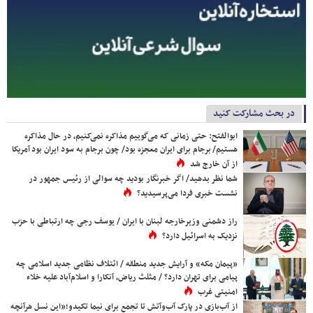
در بحث مشارکت کنید
ابوالفتح: حتی زمانی که می‌گوییم مذاکره نمی‌کنیم، در حال مذاکره
هستیم/ برجام برای ایران معجزه بود/ چون برجام به سود ایران بود آمریکا
از آن خارج شد
شما نظر بدهید/ اگر خبرنگار بودید چه سوالی از رئیس جمهور در
نشست خبری فردا می‌پرسیدید؟
راز دشمنی وزیرخارجه لبنان با ایران / یوسف رجی چه ارتباطی با حزب
نزدیک به اسرائیل دارد؟
«پیمان مکه» و آرایش جدید منطقه / ائتلاف نظامی جدید اسلامی چه
پیامی برای تهران دارد؟ / مثلث ریاض، آنکارا و اسلام‌آباد علیه خلاء
امنیتی غرب
از آب‌بازی در پارک آب‌وآتش تا تجمع برای نیما تکیدو؛«این نسل هرآنچه