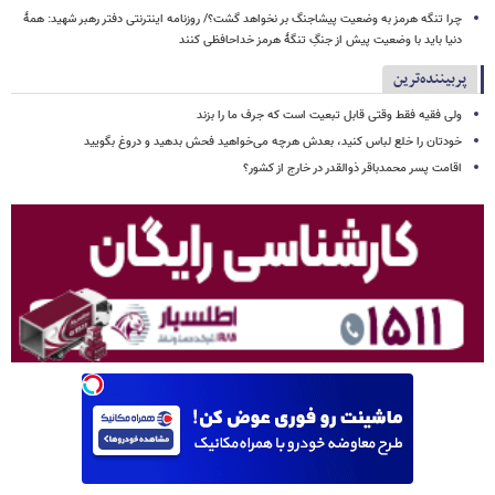
چرا تنگه هرمز به وضعیت پیشاجنگ بر نخواهد گشت؟/ روزنامه اینترنتی دفتر رهبر شهید: همۀ
دنیا باید با وضعیت پیش از جنگِ تنگۀ هرمز خداحافظی کنند
پربیننده‌ترین
ولی فقیه فقط وقتی قابل تبعیت است که جرف ما را بزند
خودتان را خلع لباس کنید، بعدش هرچه می‌خواهید فحش بدهید و دروغ بگویید
اقامت پسر محمدباقر ذوالقدر در خارج از کشور؟