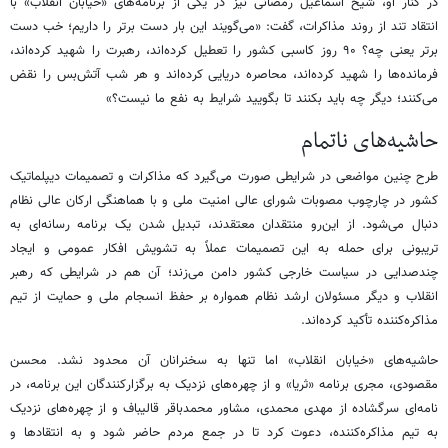
در کنار او، شیخ اسماعیل رمضانی نیز در یکی از برنامه‌های «خیابان انقلاب» با
انتقاد تند از روند مذاکرات، گفت: «می‌گویند این بار دست برتر را داریم؛ خب دست
برتر یعنی چه؟ ۹۰ روز کاسبی کشور را تعطیل کرده‌اند، رهبرت را شهید کرده‌اند،
فرمانده‌ها را شهید کرده‌اند، محاصره دریایی کرده‌اند و هر شب آتش‌بس را نقض
می‌کنند؛ دیگر چه باید بکنند تا بگویید شرایط به نفع ما نیست؟»
حاشیه‌های ناتمام
طرح چنین مواضعی در شرایطی صورت می‌گیرد که مذاکرات و تصمیمات دیپلماتیک
کشور در چارچوب مصوبات شورای عالی امنیت ملی و با هماهنگی ارکان عالی نظام
دنبال می‌شود. از این‌رو منتقدان معتقدند، تبدیل شدن یک برنامه رسانه‌ای به
تریبونی برای حمله به این تصمیمات عملاً به تشویش افکار عمومی و ایجاد
چندصدایی در سیاست خارجی کشور دامن می‌زند؛ آن هم در شرایطی که رهبر
انقلاب و دیگر مسئولان ارشد نظام همواره بر حفظ انسجام ملی و حمایت از تیم
مذاکره‌کننده تأکید کرده‌اند.
حاشیه‌های «خیابان انقلاب» اما تنها به سخنرانان آن محدود نشد. محسن
مقصودی، مجری برنامه «ثریا» و از چهره‌های نزدیک به برگزارکنندگان این برنامه، در
نامه‌ای سرگشاده از مهدی محمدی، مشاور محمدباقر قالیباف و از چهره‌های نزدیک
به تیم مذاکره‌کننده، دعوت کرد تا در جمع مردم حاضر شود و به انتقادها و