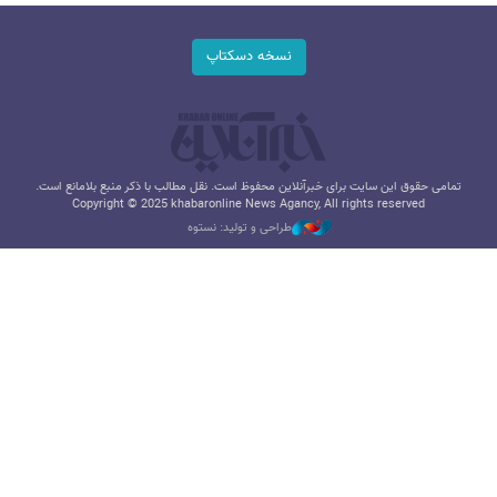
نسخه دسکتاپ
تمامی حقوق این سایت برای خبرآنلاین محفوظ است. نقل مطالب با ذکر منبع بلامانع است.
Copyright © 2025 khabaronline News Agancy, All rights reserved
طراحی و تولید: نستوه