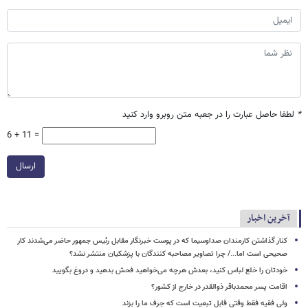
*
لطفا حاصل عبارت را در جعبه متن روبرو وارد کنید
6 + 11 =
ارسال
آخرین اخبار
کنار گذاشتن کارمندان صداوسیما که در پوست خبرنگار مقابل رئیس جمهور حاضر می‌شدند کار
صحیحی است اما.../ چرا تصاویر مصاحبه کنندگان با پزشکیان منتشر نشد؟
خودتان را خلع لباس کنید، بعدش هرچه می‌خواهید فحش بدهید و دروغ بگویید
اقامت پسر محمدباقر ذوالقدر در خارج از کشور؟
ولی فقیه فقط وقتی قابل تبعیت است که جرف ما را بزند