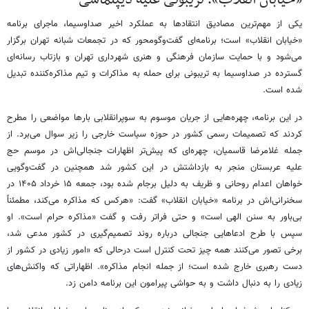
یکی از مهم‌ترین مصادیق انتقادها به عملکرد اخیر صداوسیما، ماجرای برنامه
«خیابان انقلاب» است؛ برنامه‌ای گفت‌وگومحور که در تجمعات شبانه تهران برگزار
می‌شود و با حمایت سازمان فرهنگی و هنری شهرداری تهران و بازتاب رسانه‌ای
گسترده در صداوسیما به تریبونی برای حمله به مذاکرات و تیم مذاکره‌کننده تبدیل
شده است.
در این برنامه، چهره‌هایی از جریان موسوم به سوپرانقلابی بارها مواضعی را مطرح
کردند که تصمیمات رسمی کشور در حوزه سیاست خارجی را زیر سوال می‌برد. از
جمله غلامرضا قاسمیان، چهره‌ای که پیش‌تر اظهارات جنجالی‌اش در موسم حج
علیه عربستان منجر به بازداشتش در این کشور شد همچنین در گفت‌وگویی
خواهان اعدام روحانی و ظریف به دلیل برجام شده بود، جمعه ۱۵ خرداد ۱۴۰۵ در
سخنرانی‌اش در برنامه «خیابان انقلاب» گفت: «هرکس که مذاکره می‌کند، مطمئناً
بی‌باور به سنن الهی است» و حتی فراتر رفت و گفت «مذاکره حرام است». او
سپس با طرح ادعاهایی جنجالی درباره روند تصمیم‌گیری در کشور مدعی شد،
برخی تصور می‌کنند همه چیز تحت کنترل است درحالی که «امور زیادی در کشور از
دست رهبری خارج شده است؛ از جمله انجام مذاکره». اظهاراتی که واکنش‌های
زیادی را به دنبال داشت و به حواشی پیرامون این برنامه دامن زد.