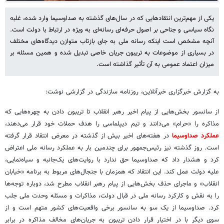
یکی از مهم‌ترین انتقادهایی که در سال‌های گذشته به صداوسیما وارد شده، غلبه
نگاه سیاسی و جناحی بر اصول حرفه‌ای رسانه‌ای به ویژه در ارتباط با دولت است.
آنچه مشخص است اینکه رسانه ملی به جای بازتاب متوازن دیدگاه‌های مختلف
در بسیاری از موضوعات به تریبون جریان خاصی تبدیل شده و همین مسئله بر
میزان اعتماد عمومی به آن تأثیر گذاشته است.
به گزارش خبرگزاری خبرآنلاین، روزنامه سازندگی در گزارشی نوشت:
از سانسور بخش‌هایی از پیام اخیر رهبر انقلاب تا تریبون دادن به چهره‌هایی که
مذاکره را «حرام» می‌دانند و تیم دیپلماسی را هدف حملات خود قرار می‌دهند،
عملکرد صداوسیما
در هفته‌های اخیر بیش از گذشته در معرض انتقاد قرار گرفته
است. روز گذشته نیز رئیس‌جمهور برای چندمین بار به عملکرد رسانه ملی اعتراض
کرد و هشدار داد که صداوسیما حق ندارد با روایت‌های یک‌جانبه و سیاه‌نمایی،
علیه دولت عمل کند. این انتقاد که همزمان با جنجال‌های مربوط به برنامه «خیابان
انقلاب» و ماجرای حذف بخش‌هایی از پیام رهبر انقلاب مطرح شد، دوباره توجه‌ها
را به نقش و کارکرد رسانه ملی در قبال دولت، مذاکرات و مسئله وحدت ملی جلب
کرد. صداوسیما از یک سو به سانسور برخی واقعیت‌های کشور متهم است و از
سوی دیگر با در اختیار قرار دادن تریبون به جریان‌های مخالف مذاکره در برابر