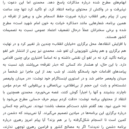
ابهام‌های مطرح ‌شده درباره مذاکرات پاسخ دهد. محمدی اما این دعوت را
نپذیرفت و در واکنش از محتوای برنامه انتقاد کرد. او تأکید کرد تنها چند ساعت
پس از پیام رهبر انقلاب درباره ضرورت حفظ انسجام ملی و پرهیز از تفرقه در
همین برنامه، شعارهایی مانند «مذاکره خیانت به خون امام شهید است» مطرح
شده و برخی سخنرانان عملاً درحال تضعیف اعتماد عمومی نسبت به تصمیمات
کشور هستند.
با افزایش انتقادها، محل برگزاری «خیابان انقلاب» چندین بار تغییر کرد و در نهایت
هم برگزاری و هم پخش تلویزیونی آن لغو شد. محمدی نیز پس از انتشار خبر لغو
برنامه تأکید کرد نه در لغو آن نقشی داشته و نه اساساً اختیاری برای چنین اقدامی
دارد. با این حال، او هشدار داد کسانی که «بذر تفرقه» می‌پاشند باید نسبت به
پیامدهای اقدامات خود پاسخگو باشند. او شب بعد از این ماجرا نیز شخصاً در
میدان ولیعصر حاضر شد و در استوری اینستاگرام خود نوشت: «در میدان ولیعصر
نشسته‌ام و بابت این حجم از بی‌اطلاعی، بی‌انصافی و بی‌تقوایی که مردم مؤمن
ناچارند بنشینند و آنها را اجباراً گوش کنند، غصه می‌خورم». محمدی همچنین با
انتقاد از محتوای برنامه نوشت: «دقت کردم ببینم حرف حسابی مطرح می‌شود یا
نه؛ خبری نبود. بعد گفتم شاید دست‌کم منصف باشند؛ نبودند. نمی‌دانم چه کسانی
درباره برگزاری این برنامه‌ها در میادین تصمیم می‌گیرند. آیا نمی‌بینند که دشمن در
کمین است تا انسجام شکل‌گرفته را بر هم بزند؟ آیا پیام امروز رهبری درباره
برنامه دشمن را ندیدند؟ اگر به مصالح کشور و فرامین رهبری توجهی ندارند،