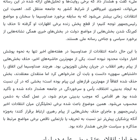
ملی» گفت و هشدار داد که برخی روایت‌ها و تحلیل‌های ارائه ‌شده در این رسانه
می‌تواند، تصویری غیرواقعی از شرایط کشور به جامعه منتقل کند. اهمیت این
انتقادات زمانی بیشتر می‌شود که به سابقه برخورد صداوسیما با سخنان و مواضع
رئیس‌جمهور توجه کنیم؛ از قطع پخش زنده برخی اظهارات او گرفته تا حذف یا
کم‌رنگ شدن بخش‌هایی از مواضع دولت در بخش‌های خبری همگی نشانه‌هایی از
برخورد سیاسی و جناحی رسانه ملی هستند.
با این حال دامنه انتقادات از صداوسیما در هفته‌های اخیر تنها به نحوه پوشش
اخبار دولت محدود نبوده است. یکی از مهم‌ترین حاشیه‌های اخیر، حذف بخش‌هایی
از پیام رهبر انقلاب در جریان پخش تلویزیونی بود. هرچند صداوسیما این اتفاق را
«اشتباهی سهوی» دانست و بابت آن عذرخواهی کرد اما منتقدان معتقدند، بخش
حذف ‌شده اتفاقاً از مهم‌ترین فرازهای این پیام بوده است؛ بخشی که در آن نسبت
به ایجاد بدبینی، اختلاف، یأس و سرخوردگی در جامعه هشدار داده شده و تأکید
شده بود هر اقدامی که موجب بدبینی مردم شود، در عمل کمک به دشمن
محسوب می‌شود. همین موضوع باعث شده برخی تحلیلگران میان انتقادات اخیر
رئیس‌جمهور و ماجرای حذف بخش‌هایی از پیام رهبری ارتباط برقرار کنند؛ به‌ویژه
آنکه پزشکیان پیش‌تر نیز نسبت به تحریف یا بازنمایی ناقص برخی مواضع مرتبط با
مذاکره و سیاست خارجی هشدار داده بود.
«خیابان انقلاب»؛ تریبونی علیه دیپلماسی