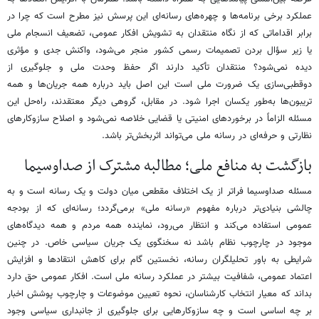
عملکرد برخی برنامه‌ها و چهره‌های رسانه‌ای این پرسش نیز مطرح است که چرا در
برابر اقداماتی که از نگاه منتقدان به تشویش افکار عمومی، تضعیف انسجام ملی
یا زیر سؤال بردن تصمیمات رسمی کشور منجر می‌شود، واکنش جدی و مؤثری
دیده نمی‌شود؟ منتقدان تأکید دارند اگر حفظ وحدت ملی و جلوگیری از
دوقطبی‌سازی یک ضرورت ملی است این اصل باید درباره همه جریان‌ها و همه
تریبون‌ها به‌طور یکسان اجرا شود. در مقابل، گروهی دیگر معتقدند، راه‌حل این
مسئله الزاماً در برخوردهای امنیتی یا قضایی خلاصه نمی‌شود و اصلاح سازوکارهای
نظارتی و حرفه‌ای در رسانه ملی می‌تواند اثربخش‌تر باشد.
بازگشت به منافع ملی؛ مطالبه مشترک از صداوسیما
مسئله صداوسیما فراتر از یک اختلاف مقطعی میان دولت و یک رسانه است و به
چالشی بنیادی‌تر درباره مفهوم «رسانه ملی» برمی‌گردد؛ رسانه‌ای که از بودجه
عمومی استفاده می‌کند و انتظار می‌رود، نماینده همه مردم و همه دیدگاه‌های
موجود در چارچوب نظام باشد نه سخنگوی یک جریان سیاسی خاص. در چنین
شرایطی به باور تحلیلگران رسانه، نخستین گام برای کاهش انتقادها و افزایش
اعتماد عمومی، شفافیت بیشتر در عملکرد رسانه ملی است. افکار عمومی حق دارد
بداند که معیار انتخاب کارشناسان، نحوه تعیین موضوعات و چارچوب پوشش اخبار
بر چه اساسی است و چه سازوکارهایی برای جلوگیری از جانبداری سیاسی وجود