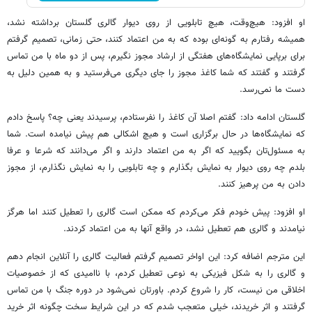
او افزود: هیچ‌وقت، هیچ تابلویی از روی دیوار گالری گلستان برداشته نشد،
همیشه رفتارم به گونه‌ای بوده که به من اعتماد کنند، حتی زمانی، تصمیم گرفتم
برای برپایی نمایشگاه‌های هفتگی از ارشاد مجوز نگیرم، پس از دو ماه با من تماس
گرفتند و گفتند که شما کاغذ مجوز را جای دیگری می‌فرستید و به همین دلیل به
دست ما نمی‌رسد.
گلستان ادامه داد: گفتم اصلا آن کاغذ را نفرستادم، پرسیدند یعنی چه؟ پاسخ دادم
که نمایشگاه‌ها در حال برگزاری است و هیچ اشکالی هم پیش نیامده است. شما
به مسئول‌تان بگویید که اگر به من اعتماد دارند و اگر می‌دانند که شرعا و عرفا
بلدم چه روی دیوار به نمایش بگذارم و چه تابلویی را به نمایش نگذارم، از مجوز
دادن به من پرهیز کنند.
او افزود: پیش خودم فکر می‌کردم که ممکن است گالری را تعطیل کنند اما هرگز
نیامدند و گالری هم تعطیل نشد، در واقع آنها به من اعتماد کردند.
این مترجم اضافه کرد: این اواخر تصمیم گرفتم فعالیت گالری را آنلاین انجام دهم
و گالری را به شکل فیزیکی به نوعی تعطیل کردم، با ناامیدی که از خصوصیات
اخلاقی من نیست، کار را شروع کردم. باورتان نمی‌شود در دوره جنگ با من تماس
گرفتند و اثر خریدند، خیلی متعجب شدم که در این شرایط سخت چگونه اثر خرید