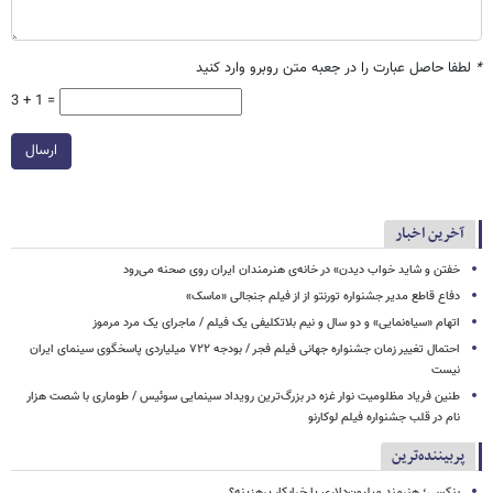
*
لطفا حاصل عبارت را در جعبه متن روبرو وارد کنید
3 + 1 =
ارسال
آخرین اخبار
خفتن و شاید خواب دیدن» در خانه‌ی هنرمندان ایران روی صحنه می‌رود
دفاع قاطع مدیر جشنواره تورنتو از از فیلم جنجالی «ماسک»
اتهام «سیاه‌نمایی» و دو سال و نیم بلاتکلیفی یک فیلم / ماجرای یک مرد مرموز
احتمال تغییر زمان جشنواره جهانی فیلم فجر / بودجه ۷۲۲ میلیاردی پاسخگوی سینمای ایران
نیست
طنین فریاد مظلومیت نوار غزه در بزرگ‌ترین رویداد سینمایی سوئیس / طوماری با شصت هزار
نام در قلب جشنواره فیلم لوکارنو
پربیننده‌ترین
بنکسی؛ هنرمند میلیون‌دلاری یا خرابکار پرهزینه؟