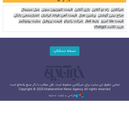
خبرآنلاین
راه نو آنلاین
بازی آنلاین
قیمت تلویزیون سونی
مبل مینیمال
جراح بینی گوشتی
پرشین هتل
قیمت آهن فولاد ایرانیان
اعتبارسنجی بانکی
قیمت طلا امروز
بلیط قطار
شرکت رادوکو
قیمت پروفیل
سایت یوتوتایمز
خرید اکانت chatgpt
نسخه دسکتاپ
تمامی حقوق این سایت برای خبرآنلاین محفوظ است. نقل مطالب با ذکر منبع بلامانع است.
Copyright © 2025 khabaronline News Agancy, All rights reserved
طراحی و تولید: نستوه