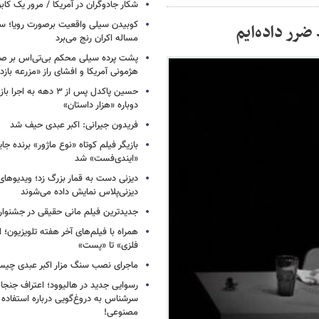
شکار جادوگران در آمریکا / مرور یک کاب
کوبیدن سیلی واقعیت برصورت رویا؛ سی
ضرر داده‌ایم
مساله اکران رنج می‌برد
پشت پرده سیلی محکم بی‌تی‌اس بر صو
هژمونی آمریکا و افشای راز «مزرعه بازد
حسین پاکدل پس از ۳ دهه به ا
دوباره «هزار داستان»
فریدون جیرانی: اکبر عبدی حیف شد
بازیگر فیلم کوتاه «نوع ماژور» برنده جا
«ایندی‌فست» شد
دیزنی دست به قمار بزرگ زد؛ ویدیوهای
دیزنی‌پلاس نمایش داده می‌شوند
جدیدترین فیلم مانی حقیقی در جشنوار
همراه با فیلم‌های آخر هفته تلویزیون؛ ا
فلزی» تا «پست»
ماجرای نصب سنگ مزار اکبر عبدی چی
رسوایی جدید در هالیوود؛ اعتراف جنجال
سرشناس به دروغ‌گویی درباره استفاده
مصنوعی!