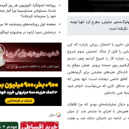
روزنامه اصولگرا: تلویزیون هر روز کم‌مخا
شده/ مسئولان صداوسیما چرا آمار مخاط
خود را محرمانه کرده‌اند؟
ولوگ‌محور نمایش، مطرح کرد کهبا توجه
صفحه اول روزنامه‌های پنجشنبه ۱۵ مرداد ۱۴۰۵
 نگرفته است.
درخشش «مرد آرام» در جشنواره ایماگو ا
ش «ابری با احتمال ریزش باران» که این
ایشی را قبل از جنگ تحمیلی سوم شروع
، دوباره کار را شروع کردیم چون دیدیم
یم گرفتیم روی صحنه برویم. همان موقع به
اره‌کل هنرهای نمایشی برای گروه‌هایی
ا اتفاق خاصی نیفتاده است؛ تنها بحثی که
ه نشود. به نظرم حداقل کاری که می‌توانست انجام شود
جا ضرر داده‌ایم.
 دنبال نمایشنامه‌ای بودم که مرا قلقلک
‌زمان با اجرای ما منتشر شد. از میان
م که در ادامه دو داستان حذف شد و هفت