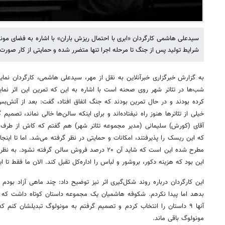
سیدعلی هاشمی کارگردان «ابری با احتمال ریزش باران» با اشاره به فضای مون
شرایط تولید پس از جنگ تا مرحله اجرا تنها متضرر شده و حمایتی از کار صورت
به گزارش خبرگزاری خبرآنلاین به نقل از مهر، سیدعلی هاشمی، کارگردان نمای
شب‌ها در تئاتر شهر روی صحنه است با اشاره به این که تمرین این اثر نم
کرده بودند و در حال تمرین بودند که جنگ اتفاق افتاد، گفت: بعد از آتش‌بس
خیلی از تئاترها هنوز راه نیفتاده‌اند و برای اینکه سالن‌ها خالی نماند، تصم
آقای (کورش) سلیمانی (مدیر مجموعه تئاتر شهر) هم گفتم که کاش از طرف اد
که این ریسک را پذیرفتند، امکانات و حمایتی در نظر گرفته می‌شد. اما تا اینج
مطرح شده این است که شاید آن ۲۰ درصد فروش سالن گرفت
این بود که هزینه دکور، بروشور و لباس را اداره‌کل تقبل کند. الان ما فقط تا این
این کارگردان درباره روند شکل‌گیری اثر نیز توضیح داد: چند ماهی آزاد بودم و
بدهد اما پیدا نکردم. شکوفه هاشمیان یک مجموعه داستان کوتاه داشت که هم
آنها ۹ داستان را انتخاب کردم و تصمیم گرفتم به مونولوگ تبدیلشان کن
مونولوگ باقی ماند.