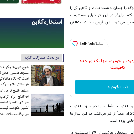
لوگ را چندان دوست ندارم و گاهی آن را
 کنم. بازیگر در این اثر خیلی مستقیم و
تبدیل می‌شود. این فرمی بود که دنبالش
در بحث مشارکت کنید
دردسر خودرو، تنها یک مراجعه
کافیست
شیخ‌نشین‌ها چگونه فک
مسجدجامعی: عمان تن
است که نگاه متفاوتی 
عربستان برادر بزرگ‌
ثبت خودرو
مسلط خلیج فارس ا
ابوالفتح: برای ترامپ
سر کار باشد یا عمامه/
 اینترنت واقعاً به ما ضربه زد. اینترنت
تغییر حکومت نیست/ 
رام عملاً از کار می‌افتد. در این سال‌ها
در توقف حملات نقش
جازی بوده است.
نمایش «ابری با احتمال ریزش باران» به نویسندگی شکوفه هاشمیان و کارگردانی سیدعلی هاشمی از ۲۴ اردیبهشت در