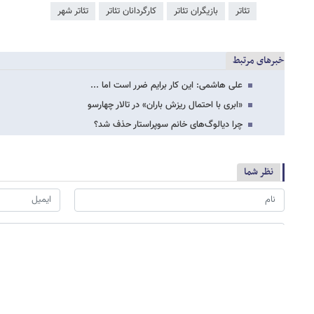
تئاتر
بازیگران تئاتر
کارگردانان تئاتر
تئاتر شهر
خبرهای مرتبط
علی هاشمی: این کار برایم ضرر است اما ...
«ابری با احتمال ریزش باران» در تالار چهارسو
چرا دیالوگ‌های خانم سوپراستار حذف شد؟
نظر شما
*
لطفا حاصل عبارت را در جعبه متن روبرو وارد کنید