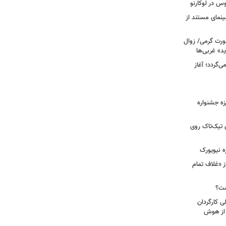
وس در لوکارنو
نمای مستند از
رت گرمی/ زوال
ید» غربی‌ها
جرا بازمی‌گردد؛ آغاز
یزه جشنواره
 تیک‌تاک روی
ه نیویورک
ز «غلاف تمام
ست؟
ی کارگردان
 از هوش