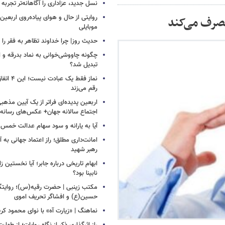
نسل جدید، عزاداری را آگاهانه‌تر تجربه 
روایتی از حال و هوای پیاده‌روی اربعین
مصرف می‌کند
موبایلی
حدیث روز| چرا خداوند تظاهر به فقر را 
چگونه چاووشی‌خوانی به نماد بدرقه و اس
تبدیل شد؟
نماز فقط یک 
رقم می‌زند
اربعین پدیده‌ای فراتر از یک آیین مذهب
اجتماع سالانه جهان+ عکس‌های رسانه‌
آیا به یارانه و سود سهام عدالت خمس 
امانت‌داری مطلق؛ راز اعتماد جهانی به آی
رهبر شهید
ابهام تاریخی درباره جابر؛ آیا نخستین زائ
نابینا بود؟
مکتب زینبی | حضرت رقیه(س)؛ روایتگ
حسین(ع) و افشاگر تحریف اموی
نماهنگ | «زیارت آه» با نوای محمود کر