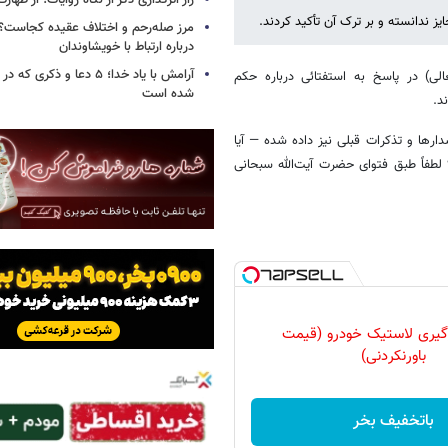
راز اثرگذاری ذکر از نگاه روایات؛ از طها
 ندانسته و بر ترک آن تأکید کردند.
مرز صله‌رحم و اختلاف عقیده کجاست؟؛
درباره ارتباط با خویشاوندان
آرامش با یاد خدا؛ ۵ دعا و ذکر
عالی) در پاسخ به استفتائی درباره حکم
شده است
د.
دارها و تذکرات قبلی نیز داده شده — آیا
 لطفاً طبق فتوای حضرت آیت‌الله سبحانی
گیری لاستیک خودرو (قیمت
باورنکردنی)
باتخفیف بخر