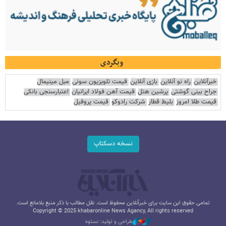
وبگردی
خبرآنلاین
راه نو آنلاین
بازی آنلاین
قیمت تلویزیون سونی
مبل مینیمال
جراح بینی گوشتی
پرشین هتل
قیمت آهن فولاد ایرانیان
اعتبارسنجی بانکی
قیمت طلا امروز
بلیط قطار
شرکت رادوکو
قیمت پروفیل
نسخه دسکتاپ
تمامی حقوق این سایت برای خبرآنلاین محفوظ است. نقل مطالب با ذکر منبع بلامانع است.
Copyright © 2025 khabaronline News Agancy, All rights reserved
طراحی و تولید: نستوه