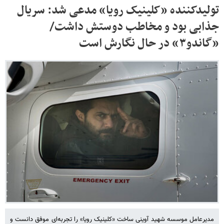
تولیدکننده «کلینیک رویا» مدعی شد: سریال
جذابی بود و مخاطب دوستش داشت/
«گاندو۳» در حال نگارش است
مدیرعامل موسسه شهید آوینی ساخت «کلینیک رویا» را تجربه‌ای موفق دانست و