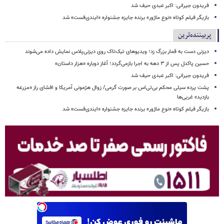
فریدون جیرانی: اکبر عبدی حیف شد
بازیگر فیلم کوتاه «نوع ماژور» برنده جایزه جشنواره «ایندی‌فست» شد
پربیننده‌ترین
دیزنی دست به قمار بزرگ زد؛ ویدیوهای تیک‌تاک روی دیزنی‌پلاس نمایش داده می‌شوند
حسین پاکدل پس از ۳ دهه به اجرا بازمی‌گردد؛ آغاز دوباره «هزار داستان»
فریدون جیرانی: اکبر عبدی حیف شد
پشت پرده سیلی محکم بی‌تی‌اس بر صورت گرمی/ زوال هژمونی آمریکا و افشای راز «مزرعه
بازدید» غربی‌ها
بازیگر فیلم کوتاه «نوع ماژور» برنده جایزه جشنواره «ایندی‌فست» شد