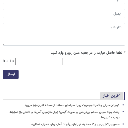
*
لطفا حاصل عبارت را در جعبه متن روبرو وارد کنید
9 + 1 =
ارسال
آخرین اخبار
کوبیدن سیلی واقعیت برصورت رویا؛ سینمای مستند از مساله اکران رنج می‌برد
پشت پرده سیلی محکم بی‌تی‌اس بر صورت گرمی/ زوال هژمونی آمریکا و افشای راز «مزرعه
بازدید» غربی‌ها
حسین پاکدل پس از ۳ دهه به اجرا بازمی‌گردد؛ آغاز دوباره «هزار داستان»