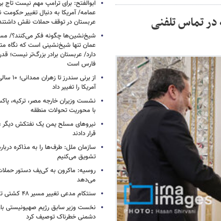
ابوالفتح: برای ترامپ مهم نیست تاج بر 
عمامه/ آمریکا به دنبال تغییر حکومت 
 در تماس تلفنی
عربستان در توقف حملات نقش داشتند
شیخ‌نشین‌ها چگونه فکر می‌کنند؟/ م
عمان تنها شیخ‌نشینی است که نگاه متفا
دارد/ عربستان برادر بزرگ‌تر نیست؛ ق
فارس است
از برنی سندرز
آمریکا را تغییر داد
نشست وزیران خارجه مصر، ترکیه، پاکس
با محوریت تحولات منطقه
نیروهای مسلح یمن یک نفتکش دیگر ع
قرار دادند
سازمان ملل: طرف‌ها را به مذاکره دربار
تشویق می‌کنیم
روسیه: ماکرون به کی‌یف دستور حملا
می‌دهد
سنتکام مدعی تغییر مسیر ۴۸ کشتی تجاری شد
نخست وزیر سابق رژیم صهیونیستی بار د
دشمنی خطرناک توصیف کرد