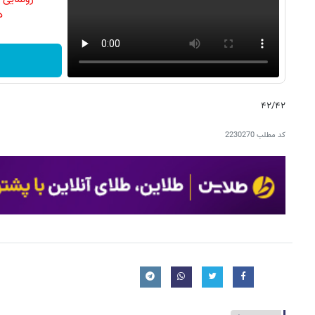
دن
۴۲/۴۲
کد مطلب
2230270