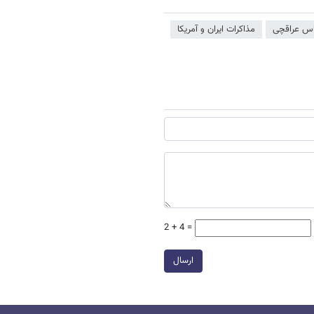
س عراقچی
مذاکرات ایران و آمریکا
2 + 4 =
ارسال