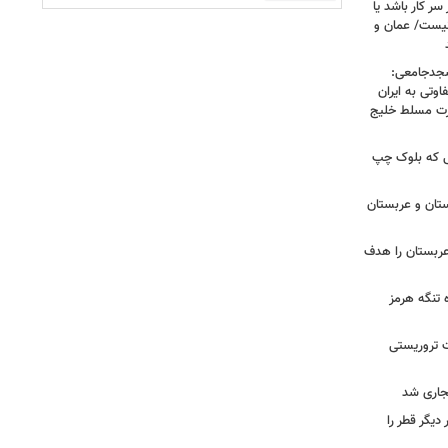
سر کار باشد یا
نیست/ عمان و
سجدجامعی:
وتی به ایران
درت مسلط خلیج
 تا زهران ممدانی؛ ۱۰ سالی که بلوک چپ
تان و عربستان
ربستان را هدف
ه تنگه هرمز
ت تروریستی
یگر قطر را