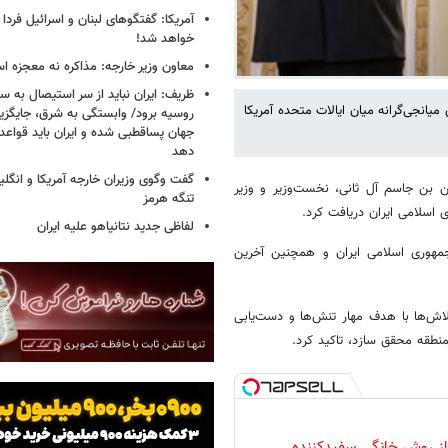
آمریکا: گفتگوهای لبنان و اسرائیل فردا 
خواهد شد!
معاون وزیر خارجه: مذاکره نه معجزه ا
ظریف: ایران نباید از سر استیصال به 
یانجی‌گرانه میان ایالات متحده آمریکا
روسیه برود/ وابستگی به شرق، جایگزی
جهان پساقطبی شده و ایران باید قواعد ب
دهد
گفت وگوی وزیران خارجه آمریکا و انگلیس
ن بن جاسم آل ثانی، نخست‌وزیر و وزیر
تنگه هرمز
اسلامی ایران دریافت کرد.
لفاظی جدید نتانیاهو علیه ایران
 جمهوری اسلامی ایران و همچنین آخرین
لاش‌ها با هدف مهار تنش‌ها و دست‌یابی
نطقه محقق سازد، تاکید کرد.
 از روش خانگی سفیدکننده