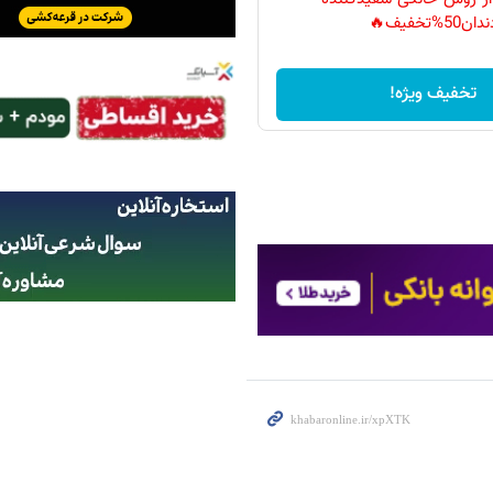
دان50%تخفیف🔥
تخفیف ویژه!