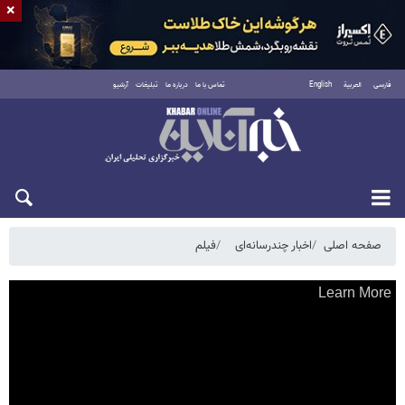
×
فارسی
العربية
English
تماس با ما
درباره ما
تبلیغات
آرشیو
یکشنبه ۱۸ مرداد ۱۴۰۵
صفحه اصلی
اخبار چندرسانه‌ای
فیلم