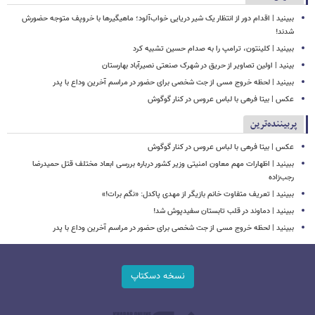
ببینید | اقدام دور از انتظار یک شیر دریایی خواب‌آلود؛ ماهیگیرها با خروپف متوجه حضورش
شدند!
ببینید | کلینتون، ترامپ را به صدام حسین تشبیه کرد
بینید | اولین تصاویر از حریق در شهرک صنعتی نصیرآباد بهارستان
ببینید | لحظه خروج مسی از جت شخصی برای حضور در مراسم آخرین وداع با پدر
عکس | بیتا فرهی با لباس عروس در کنار گوگوش
پربیننده‌ترین
عکس | بیتا فرهی با لباس عروس در کنار گوگوش
ببینید | اظهارات مهم معاون امنیتی وزیر کشور درباره بررسی ابعاد مختلف قتل حمیدرضا
رجب‌زاده
ببینید | تعریف متفاوت خانم بازیگر از مهدی پاکدل: «نگم برات!»
ببینید | دماوند در قلب تابستان سفیدپوش شد!
ببینید | لحظه خروج مسی از جت شخصی برای حضور در مراسم آخرین وداع با پدر
نسخه دسکتاپ