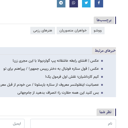
برچسب‌ها
ووشو
خواهران منصوریان
هنرهای رزمی
خبرهای مرتبط
عکس | افشای رابطه عاشقانه پپ گواردیولا با این مجری زن!
عکس | قول ستاره فوتبال به دختر رییس جمهور! / پیراهنم برای تو
کیم کارداشیان؛ نقش اول فرمول یک!
عصبانیت اینفلوئنسر معروف از ستاره بارسلونا / من خودم از قبل معر
بس کنید این همه حقارت را؛ انصراف بدهید از جام‌جهانی
نظر شما