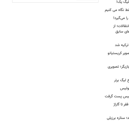
لیگ یک!
فقط نگاه می کنیم
ا می‌گیرد!
نتقالات؛ از
های سابق
 ترکیه شد
یر کریستیانو
ازیگر؛ تصویری
 لیگ برتر
پولیس
ولیس پست گرفت
ر تا گاراژ
؛ ستاره برزیلی