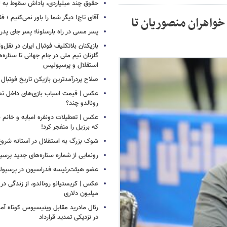
حقوق چند میلیاردی، پاداش سقوط به 
آقای تاج! دیگر شما را باور نمی‌کنیم ؛ 
واهران منصوریان تا
پسر مسی در راه بارسلونا؛ پسر جای پدر ر
بازیکنان بلاتکلیف فوتبال ایران در نقل‌وا
گلزنان تیم ملی در جام جهانی تا ستاره‌
استقلال و پرسپولیس
صلاح پردرآمدترین بازیکن تاریخ فوتبال
عکس | قیمت اسباب بازی‌های داخل تصو
رونالدو چند؟
عکس | تعطیلات دونفره امباپه و خانم ب
که برزیل را منفجر کرد!
شوک بزرگ به استقلال در آستانه شروع
رونمایی از شماره ستاره‌های جدید پرس
عضو هیئت‌رئیسه فدراسیون در پرسپ
عکس | کریستیانو رونالدو، از زندگی در فق
میلیون دلاری
رئال مادرید مقابل وینیسیوس کوتاه آمد
در نزدیکی تمدید قرارداد