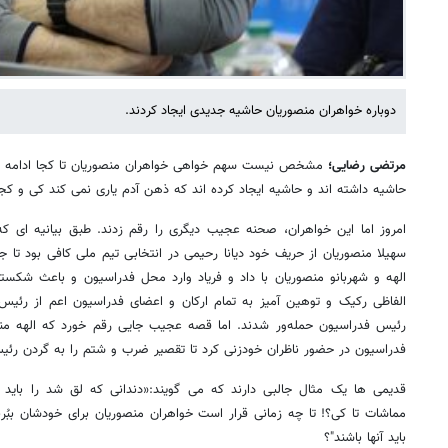
دوباره خواهران منصوریان حاشیه جدیدی ایجاد کردند.
مرتضی رضایی؛
مشخص نیست سهم خواهی خواهران منصوریان تا کجا ادامه خو
حاشیه داشته اند و حاشیه ایجاد کرده اند که ذهن آدم یاری نمی کند کی و کجا
امروز اما این خواهران، صحنه عجیب دیگری را رقم زدند. طبق بیانیه ای
سهیلا منصوریان از حریف خود دیانا رحیمی در انتخابی تیم ملی کافی بود تا ج
الهه و شهربانو منصوریان با داد و فریاد وارد محل فدراسیون و باعث شکستن
الفاظی رکیک و توهین آمیز به تمام ارکان و اعضای فدراسیون اعم از رئیس، 
رئیس فدراسیون حمله‌ور شدند. اما قصه عجیب جایی رقم خورد که الهه منصو
فدراسیون در حضور ناظران خودزنی کرد تا تقصیر ضرب و شتم را به گردن رئیس
قدیمی ها یک مثال جالبی دارند که می گویند:«دندانی که لق شد را باید 
مماشات تا کی؟! تا چه زمانی قرار است خواهران منصوریان برای خودشان ببُرن
باید آنها باشند"؟