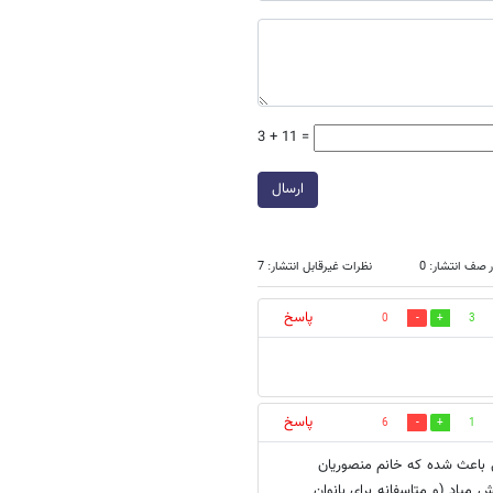
3 + 11 =
ارسال
 صف انتشار: 0
نظرات غیرقابل انتشار: 7
پاسخ
0
3
پاسخ
6
1
ی باعث شده که خانم منصوریان
میاد (و متاسفانه برای بانوان