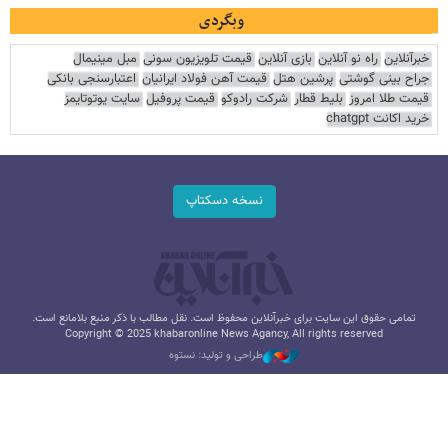
وبگردی
خبرآنلاین
راه نو آنلاین
بازی آنلاین
قیمت تلویزیون سونی
مبل مینیمال
جراح بینی گوشتی
پرشین هتل
قیمت آهن فولاد ایرانیان
اعتبارسنجی بانکی
قیمت طلا امروز
بلیط قطار
شرکت رادوکو
قیمت پروفیل
سایت یوتوتایمز
خرید اکانت chatgpt
نسخه دسکتاپ
تمامی حقوق این سایت برای خبرآنلاین محفوظ است. نقل مطالب با ذکر منبع بلامانع است.
Copyright © 2025 khabaronline News Agancy, All rights reserved
طراحی و تولید: نستوه