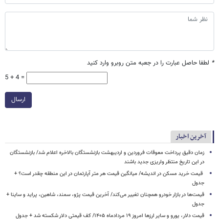
*
لطفا حاصل عبارت را در جعبه متن روبرو وارد کنید
5 + 4 =
ارسال
آخرین اخبار
زمان دقیق پرداخت معوقات فروردین و اردیبهشت بازنشستگان بالاخره اعلام شد/ بازنشستگان
در این تاریخ منتظر واریزی جدید باشند
قیمت خرید مسکن در اندیشه/ میانگین قیمت هر متر آپارتمان در این منطقه چقدر است؟ +
جدول
قیمت‌ها در بازار خودرو همچنان تغییر می‌کند/ آخرین قیمت پژو، سمند، شاهین، پراید و ساینا +
جدول
قیمت دلار، یورو و سایر ارزها امروز ۱۹ مردادماه ۱۴۰۵/ کف قیمتی دلار شکسته شد + جدول