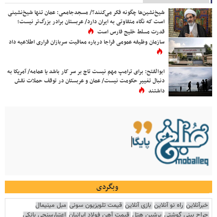
شیخ‌نشین‌ها چگونه فکر می‌کنند؟/ مسجدجامعی: عمان تنها شیخ‌نشینی
است که نگاه متفاوتی به ایران دارد/ عربستان برادر بزرگ‌تر نیست؛
قدرت مسلط خلیج فارس است
سازمان وظیفه عمومی فراجا درباره معافیت سربازان فراری اطلاعیه داد
ابوالفتح: برای ترامپ مهم نیست تاج بر سر کار باشد یا عمامه/ آمریکا به
دنبال تغییر حکومت نیست/ عمان و عربستان در توقف حملات نقش
داشتند
وبگردی
خبرآنلاین
راه نو آنلاین
بازی آنلاین
قیمت تلویزیون سونی
مبل مینیمال
جراح بینی گوشتی
پرشین هتل
قیمت آهن فولاد ایرانیان
اعتبارسنجی بانکی