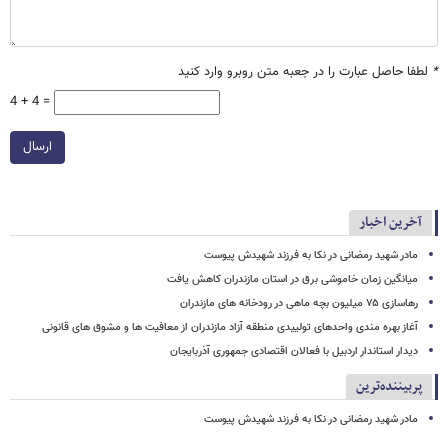
*
لطفا حاصل عبارت را در جعبه متن روبرو وارد کنید
4 + 4 =
ارسال
آخرین اخبار
مادر شهید رمضانی در نکا به فرزند شهیدش پیوست
میانگین زمان خاموشی برق در استان مازندران کاهش یافت
رهاسازی ۷۵ میلیون بچه ماهی در رودخانه های مازندران
آغاز بهره مندی واحدهای تولییدی منطقه آزاد مازندران از معافیت ها و مشوق های قانونی
دیدار استاندار اردبیل با فعالان اقتصادی جمهوری آذربایجان
پربیننده‌ترین
مادر شهید رمضانی در نکا به فرزند شهیدش پیوست