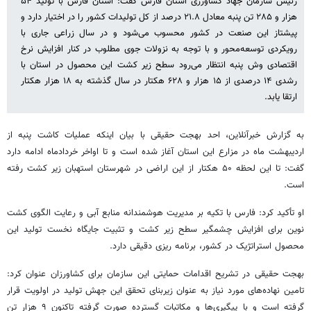
رئیس سازمان جهاد کشاورزی استان فارس گفت: استان فارس با تولید ۵۴
هزار و ۲۸۵ تن پنبه معادل ۲۱.۸ درصد از کل تولیدات کشور را در اختیار دارد و
پیشتاز این صنعت در کشور محسوب می‌شود و در سال زراعی جاری با
رویکردی توسعه‌محور و با توجه به نزولات جوی مطلوب در کنار افزایش نرخ
اقتصادی وش پنبه انتظار می‌رود سطح زیر کشت این محصول در استان با
رشدی ۱۴ درصدی از ۱۵ هزار و ۶۲۸ هکتار در سال گذشته به ۱۸ هزار هکتار
ارتقا یابد.
به گزارش خبرآنلاین، احد بهجت حقیقی با بیان اینکه عملیات کاشت پنبه از
اردیبهشت ماه در مزارع این استان آغاز شده است و تا اواخر خردادماه ادامه دارد
گفت: تا این لحظه ۵۰ هکتار از این اراضی در شهرستان استهبان زیر کشت رفته
است.
او تأکید کرد: فارس با تکیه بر مدیریت هوشمندانه منابع آبی و رعایت الگوی کشت
نوین برای افزایش چشمگیر سطح زیر کشت و تثبیت جایگاه نخست تولید این
محصول استراتژیک در کشور، برنامه ریزی دقیقی دارد.
بهجت حقیقی در تشریح اقدامات حمایتی این سازمان برای کشاورزان عنوان کرد:
تامین نهاده‌های مورد نیاز به عنوان زیربنای تحقق این جهش تولید در اولویت قرار
گرفته است و با پیگیری‌ها و مکاتبات گسترده صورت گرفته تاکنون ۹ هزار تن